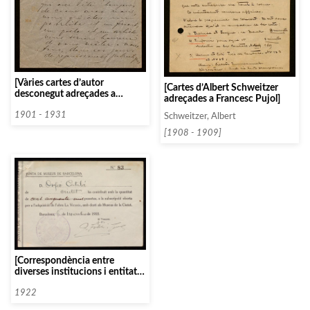
[Vàries cartes d’autor
[Cartes d’Albert Schweitzer
desconegut adreçades a
adreçades a Francesc Pujol]
Joaquim Cabot]
1901 - 1931
Schweitzer, Albert
[1908 - 1909]
[Correspondència entre
diverses institucions i entitats i
la Junta Directiva de l’Orfeó
Català, 1922]
1922