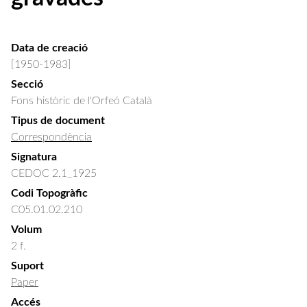
Data de creació
[1950-1983]
Secció
Fons històric de l'Orfeó Català
Tipus de document
Correspondència
Signatura
CEDOC 2.1_1925
Codi Topogràfic
C05.01.02.210
Volum
2 f.
Suport
Paper
Accés