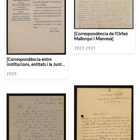
[Correspondència de l’Orfeó
Mallorquí i Manresà]
1923-1931
[Correspondència entre
institucions, entitats i la Junta
Directiva de l’Orfeó Català,
1929]
1929