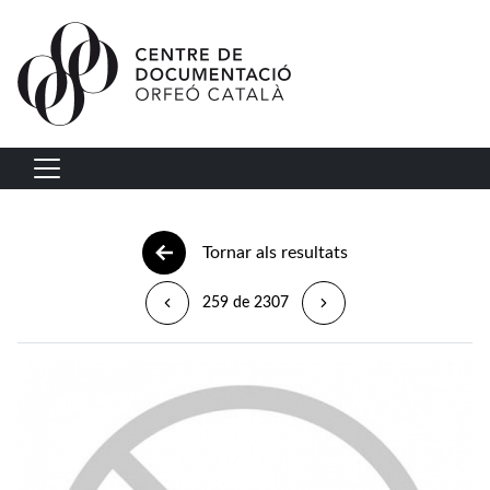
Vés al contingut
Navegació principal
Tornar als resultats
259 de 2307