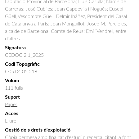
Diputació Provincial de Barcelona; Lluís Carulla; Narcís de 
Carreras; José Cubiles; Joan Capdevila i Nogués; Eusebi 
Güell, Vescompte Güell; Delmir Ibáñez, President del Casal 
de Catalunya a París; Joan Monguillot; Josep M. Porcioles, 
alcalde de Barcelona; Comte de Reus; Emili Vendrell, entre 
d'altres.
Signatura
CEDOC 2.1_2025
Codi Topogràfic
C05.04.05.218
Volum
111 fulls
Suport
Paper
Accés
Lliure
Gestió dels drets d'explotació
Còpia permesa amb finalitat d'estudi o recerca, citant la font