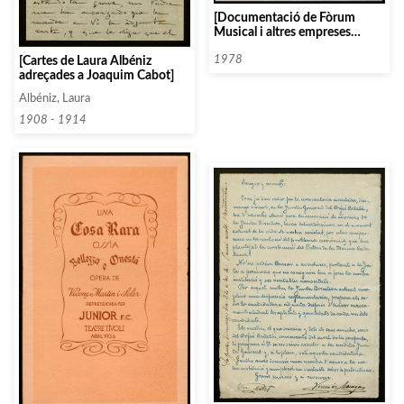
[Documentació de Fòrum
Musical i altres empreses
dirigida a l’Orfeó Català]
1978
[Cartes de Laura Albéniz
adreçades a Joaquim Cabot]
Albéniz, Laura
1908 - 1914