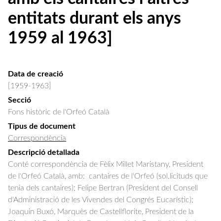
entitats durant els anys
1959 al 1963]
Data de creació
[1959-1963]
Secció
Fons històric de l'Orfeó Català
Tipus de document
Correspondència
Descripció detallada
Conté correspondència de Fèlix Millet Maristany, President 
de l'Orfeó Català, amb:  cantaires de l'Orfeó (sol.licituds que 
tenia dels cantaires); Felipe Bertran (President del Consell 
d'Administració de les Vivendes del Congrés Eucarístic); 
Joaquin Buxó, Marquès de Castellflorite, President de la 