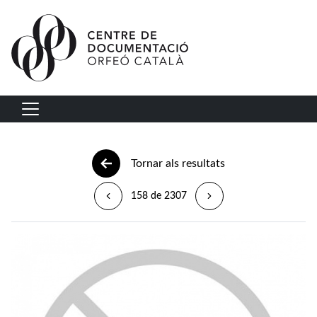
Vés al contingut
Navegació principal
Tornar als resultats
158 de 2307