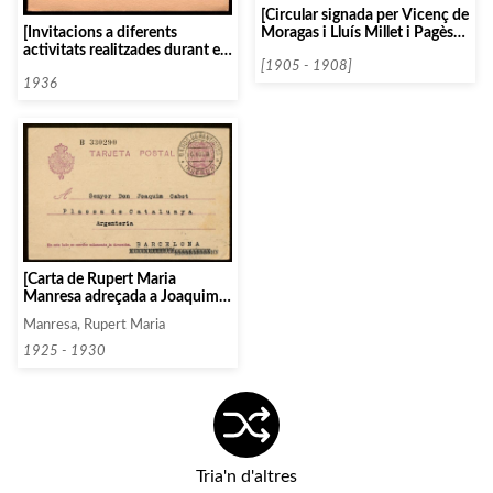
[Circular signada per Vicenç de
Moragas i Lluís Millet i Pagès
[Invitacions a diferents
demanant el vot dels socis a la
activitats realitzades durant el
seva candidatura per
[1905 - 1908]
«III Congrés de la Societat
l’assemblea de renovació de la
Internacional de Musicologia»]
1936
junta de l’Orfeó Català]
[Carta de Rupert Maria
Manresa adreçada a Joaquim
Cabot]
Manresa, Rupert Maria
1925 - 1930
Tria'n d'altres