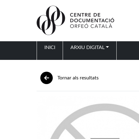
Vés al contingut
INICI
ARXIU DIGITAL
Navegació principal
Tornar als resultats