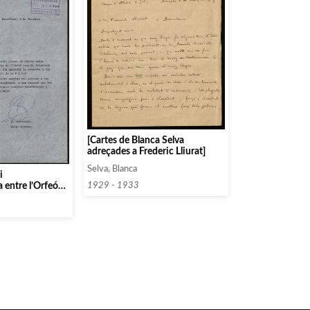
[Cartes de Blanca Selva
adreçades a Frederic Lliurat]
Selva, Blanca
i
 entre l’Orfeó
1929 - 1933
ració Catalana
s (FCEC)]