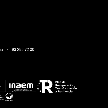
na
93 295 72 00