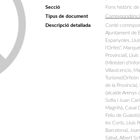
Secció
Fons històric de
Tipus de document
Correspondènci
Descripció detallada
Conté correspon
Ajuntament de B
Espanyoles, Lluí
l'Orfeó", Marqués
Provincial), Lluí
(Ministeri d'Inf
Villavicencio, M
Turisme)Orfeón 
de la Provincia)
(alcalde Arenys 
Sofia i Juan Carl
Magriñá, Casal G
Feliu de Guíxols
les Corts, Lluís 
Barcelona), Joan
Sábat, Albert Sch