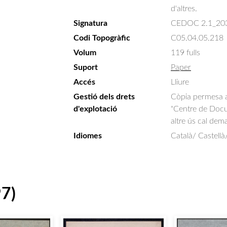
d'altres.
Signatura
CEDOC 2.1_20
Codi Topogràfic
C05.04.05.218
Volum
119 fulls
Suport
Paper
Accés
Lliure
Gestió dels drets
Còpia permesa am
d'explotació
"Centre de Docum
altre ús cal dem
Idiomes
Català/ Castellà
97)