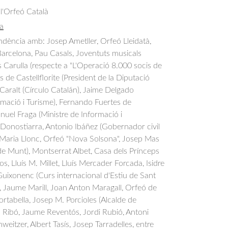
 l'Orfeó Català
a
dència amb: Josep Ametller, Orfeó Lleidatà, 
arcelona, Pau Casals, Joventuts musicals 
s Carulla (respecte a "L'Operació 8.000 socis de 
 de Castellflorite (President de la Diputació 
s Caralt (Círculo Catalán), Jaime Delgado 
ormació i Turisme), Fernando Fuertes de 
anuel Fraga (Ministre de Informació i 
Donostiarra, Antonio Ibáñez (Gobernador civil 
, Maria Llonc, Orfeó "Nova Solsona", Josep Mas 
de Munt), Montserrat Albet, Casa dels Prínceps 
os, Lluís M. Millet, Lluís Mercader Forcada, Isidre 
uixonenc (Curs internacional d'Estiu de Sant 
), Jaume Marill, Joan Anton Maragall, Orfeó de 
Portabella, Josep M. Porcioles (Alcalde de 
 Ribó, Jaume Reventós, Jordi Rubió, Antoni 
weitzer, Albert Tasís, Josep Tarradelles, entre 