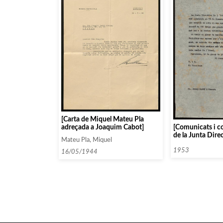
[Carta de Miquel Mateu Pla
[Comunicats i c
adreçada a Joaquim Cabot]
de la Junta Direc
Mateu Pla, Miquel
Català]
1953
16/05/1944