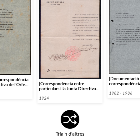
[Documentació 
orrespondència
correspondència
[Correspondència entre
tiva de l’Orfeó
Català i la Fede
particulars i la Junta Directiva
d’Entitats Coral
1982 - 1986
de l’Orfeó Català, 1924]
1924
Tria'n d'altres