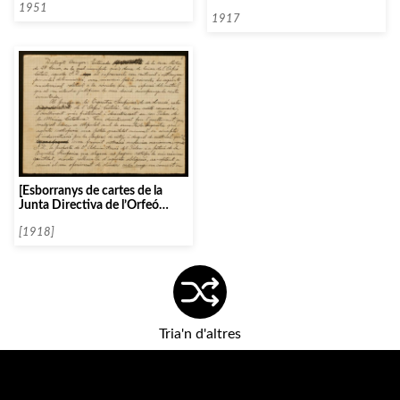
de l’Orfeó Català, 1917]
1951
1917
[Esborranys de cartes de la
Junta Directiva de l’Orfeó
Català adreçades a Joan
Lamote de Grignon]
[1918]
Tria'n d'altres