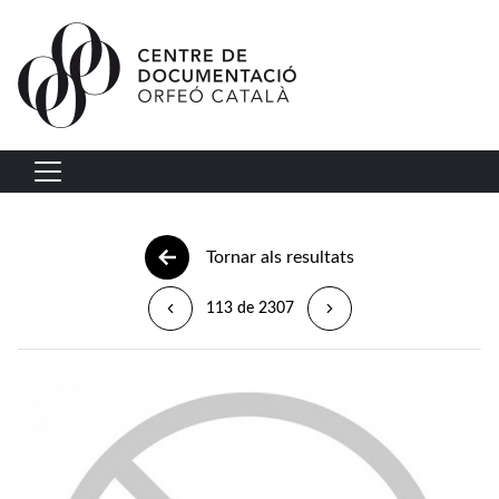
Vés al contingut
Navegació principal
Tornar als resultats
113 de 2307