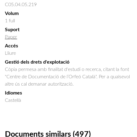
C05.04.05.219
Volum
1 full
Suport
Paper
Accés
Lliure
Gestió dels drets d'explotació
Còpia permesa amb finalitat d'estudi o recerca, citant la font
"Centre de Documentació de l’Orfeó Català". Per a qualsevol
altre ús cal demanar autorització.
Idiomes
Castellà
Documents similars (497)