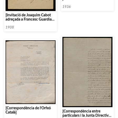
de l’Orfeó Català, 1936]
1936
[Invitació de Joaquim Cabot
adreçada a Francesc Guardia
amb motiu de la festa de
benedicció del Palau de la
1908
Música celebrat el
09/02/1908]
[Correspondència de l’Orfeó
[Correspondència entre
Català]
particulars i la Junta Directiva