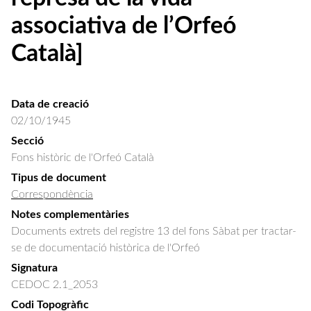
associativa de l’Orfeó
Català]
Data de creació
02/10/1945
Secció
Fons històric de l'Orfeó Català
Tipus de document
Correspondència
Notes complementàries
Documents extrets del registre 13 del fons Sàbat per tractar-
se de documentació històrica de l'Orfeó
Signatura
CEDOC 2.1_2053
Codi Topogràfic