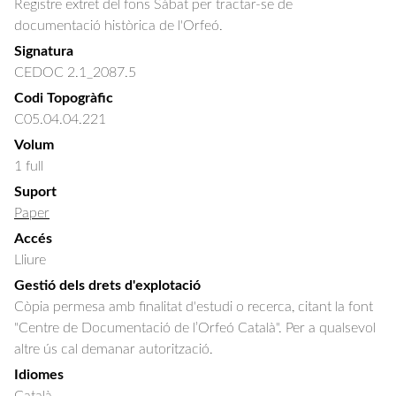
Registre extret del fons Sàbat per tractar-se de
documentació històrica de l'Orfeó.
Signatura
CEDOC 2.1_2087.5
Codi Topogràfic
C05.04.04.221
Volum
1 full
Suport
Paper
Accés
Lliure
Gestió dels drets d'explotació
Còpia permesa amb finalitat d'estudi o recerca, citant la font
"Centre de Documentació de l’Orfeó Català". Per a qualsevol
altre ús cal demanar autorització.
Idiomes