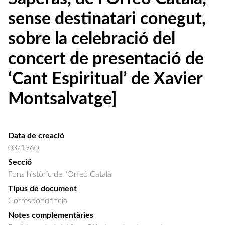
sense destinatari conegut,
sobre la celebració del
concert de presentació de
‘Cant Espiritual’ de Xavier
Montsalvatge]
Data de creació
03/1960
Secció
Fons històric de l'Orfeó Català
Tipus de document
Correspondència
Notes complementàries