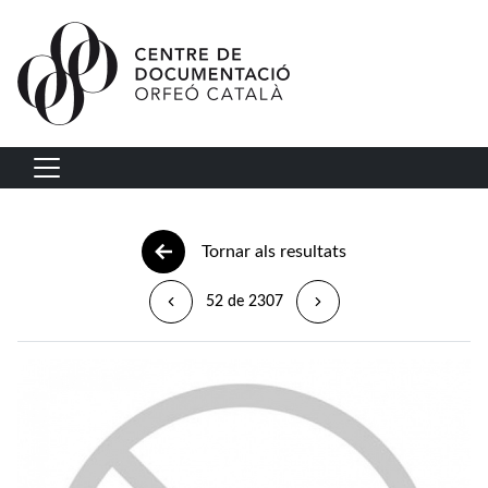
Vés al contingut
Navegació principal
Tornar als resultats
52 de 2307