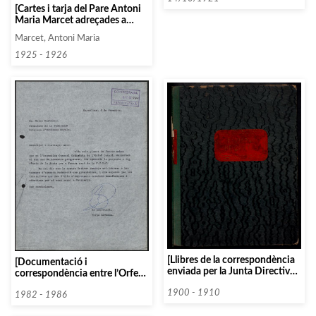
[Cartes i tarja del Pare Antoni
Maria Marcet adreçades a
Joaquim Cabot]
Marcet, Antoni Maria
1925 - 1926
[Llibres de la correspondència
[Documentació i
enviada per la Junta Directiva
correspondència entre l’Orfeó
de l’Orfeó Català a particulars,
Català i la Federació Catalana
institucions i entitats]
1900 - 1910
d’Entitats Corals (FCEC)]
1982 - 1986