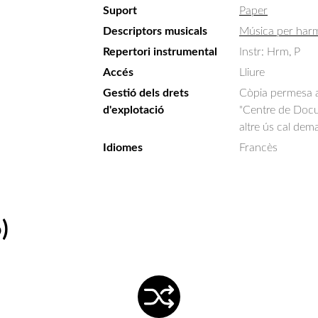
Suport
Paper
Descriptors musicals
Música per har
Repertori instrumental
Instr: Hrm, P
Accés
Lliure
Gestió dels drets
Còpia permesa am
d'explotació
"Centre de Docum
altre ús cal dem
Idiomes
Francès
)