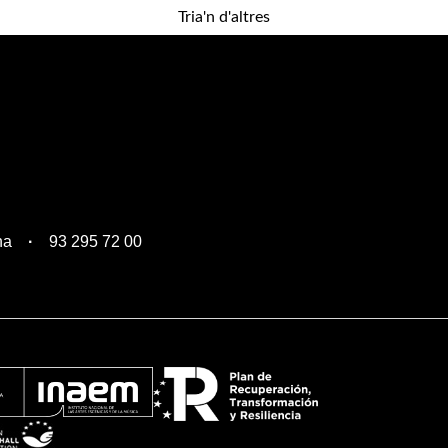
Tria'n d'altres
na
93 295 72 00