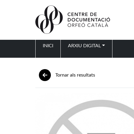
Vés al contingut
INICI
ARXIU DIGITAL
Navegació principal
Tornar als resultats