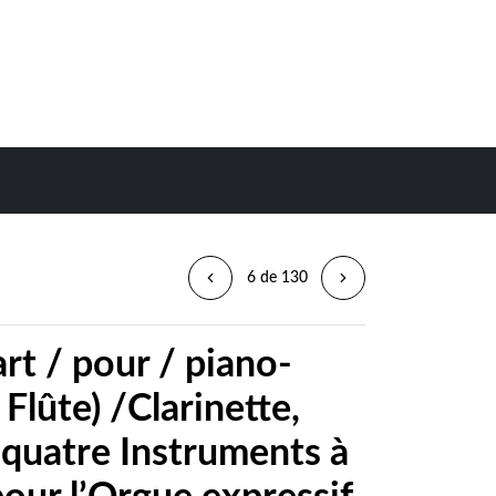
6 de 130
rt / pour / piano-
Flûte) /Clarinette,
 quatre Instruments à