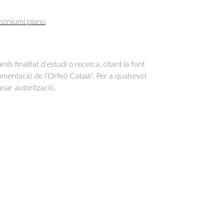
mòniumi piano
b finalitat d'estudi o recerca, citant la font
entació de l’Orfeó Català". Per a qualsevol
anar autorització.