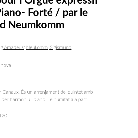
our l’Orgue expressif
ano- Forté / par le
mond Neumkomm
ng Amadeus
;
Neukomm, Sigismund
anova
er Canaux. És un arrenjament del quintet amb
per harmòniu i piano. Té humitat a a part
120