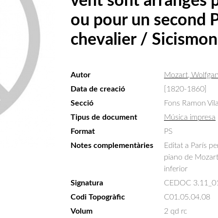
vent sont arrangés p
ou pour un second Pi
chevalier / Sicis
Autor
Mozart, Wolfga
Data de creació
[1820-1860]
Secció
Fons Ramon Vil
Tipus de document
Música impresa
Format
PS
Notes complementàries
Editat a París p
piano de Mozart 
inferior
Signatura
CEDOC 3.11_0
Codi Topogràfic
C01.05.04.08
Volum
2 qd rc