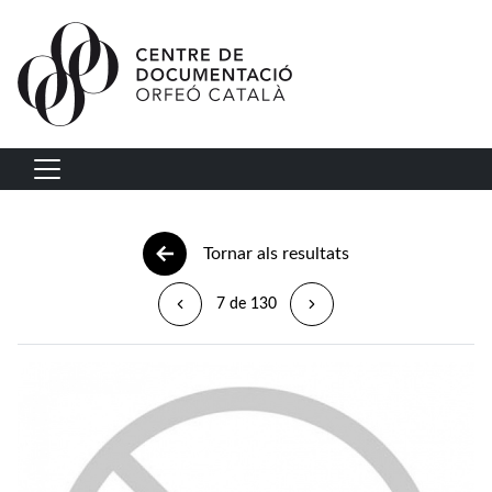
Vés al contingut
Navegació principal
Tornar als resultats
7 de 130