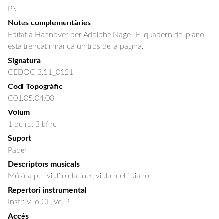
PS
Notes complementàries
Editat a Hannover per Adolphe Nagel. El quadern del piano
està trencat i manca un tros de la pàgina.
Signatura
CEDOC 3.11_0121
Codi Topogràfic
C01.05.04.08
Volum
1 qd rc; 3 bf rc
Suport
Paper
Descriptors musicals
Música per violí o clarinet, violoncel i piano
Repertori instrumental
Instr: Vl o CL, Vc, P
Accés