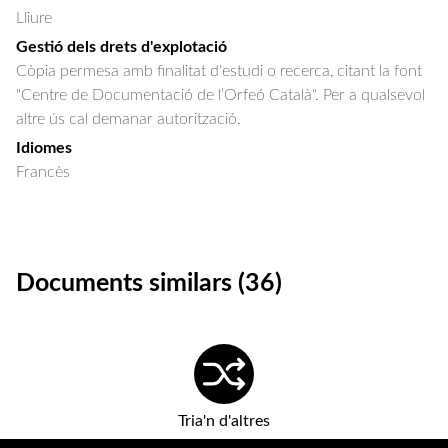
Lliure
Gestió dels drets d'explotació
Còpia permesa amb finalitat d'estudi o recerca, citant la font
"Centre de Documentació de l’Orfeó Català". Per a qualsevol
altre ús cal demanar autorització.
Idiomes
Francès
Documents similars (36)
Tria'n d'altres