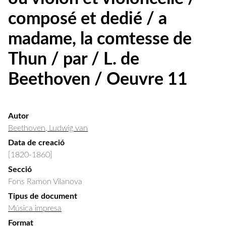
composé et dedié / a
madame, la comtesse de
Thun / par / L. de
Beethoven / Oeuvre 11
Autor
Beethoven, Ludwig van
Data de creació
[1820-1860]
Secció
Fons Ramon Vilanova
Tipus de document
Música impresa
Format