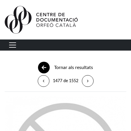
Vés al contingut
Navegació principal
Tornar als resultats
1477 de 1552