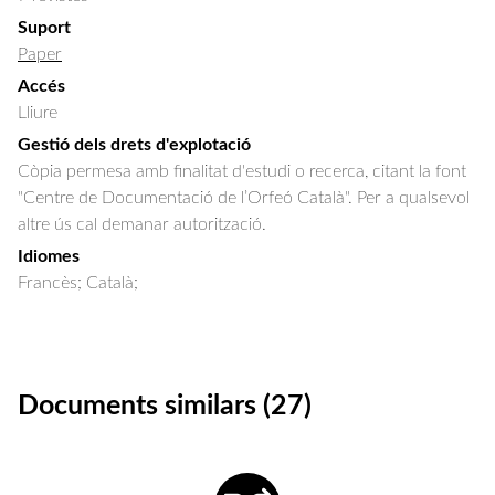
Suport
Paper
Accés
Lliure
Gestió dels drets d'explotació
Còpia permesa amb finalitat d'estudi o recerca, citant la font
"Centre de Documentació de l’Orfeó Català". Per a qualsevol
altre ús cal demanar autorització.
Idiomes
Francès; Català;
Documents similars (27)