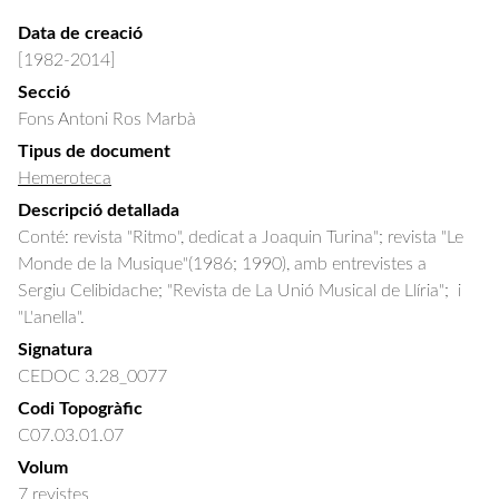
Data de creació
[1982-2014]
Secció
Fons Antoni Ros Marbà
Tipus de document
Hemeroteca
Descripció detallada
Conté: revista "Ritmo", dedicat a Joaquin Turina"; revista "Le 
Monde de la Musique"(1986; 1990), amb entrevistes a 
Sergiu Celibidache; "Revista de La Unió Musical de Llíria";  i 
"L'anella".
Signatura
CEDOC 3.28_0077
Codi Topogràfic
C07.03.01.07
Volum
7 revistes