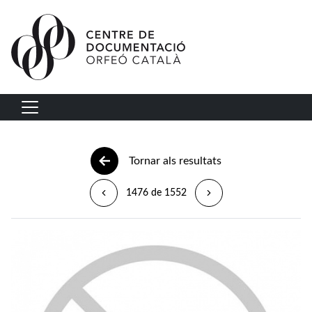
Vés al contingut
Navegació principal
Tornar als resultats
1476 de 1552