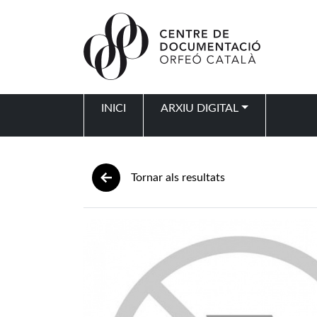
Vés al contingut
INICI
ARXIU DIGITAL
Navegació principal
Tornar als resultats