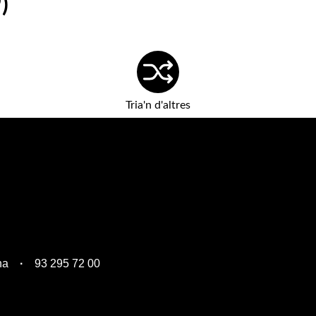
)
Tria'n d'altres
na
93 295 72 00