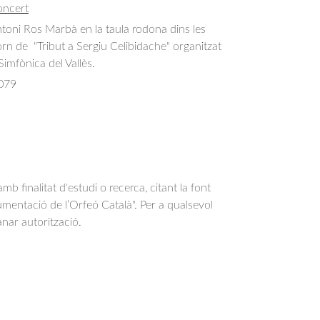
oncert
ntoni Ros Marbà en la taula rodona dins les 
torn de  "Tribut a Sergiu Celibidache" organitzat 
Simfònica del Vallès.
079
b finalitat d'estudi o recerca, citant la font
entació de l’Orfeó Català". Per a qualsevol
anar autorització.