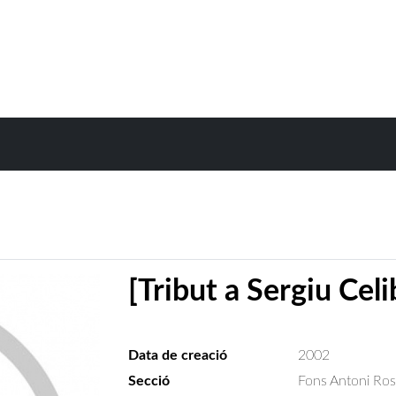
[Tribut a Sergiu Cel
Data de creació
2002
Secció
Fons Antoni Ro