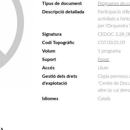
Tipus de document
Programes de c
Descripció detallada
Participació d'A
activitats a l'en
per l'Orquestra 
Signatura
CEDOC 3.28_0
Codi Topogràfic
C07.03.01.07
Volum
1 programa
Suport
Paper
Accés
Lliure
Gestió dels drets
Còpia permesa am
d'explotació
"Centre de Docum
altre ús cal dem
Idiomes
Català