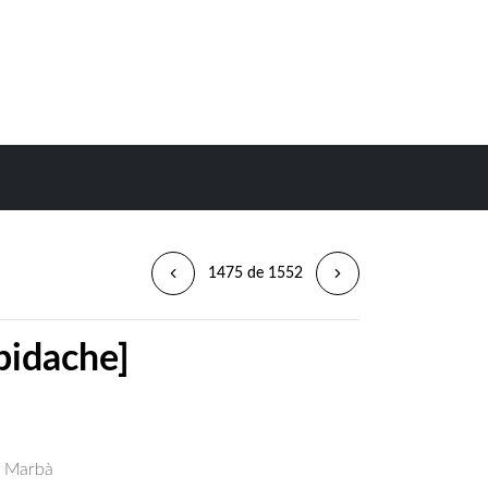
1475 de 1552
ibidache]
s Marbà