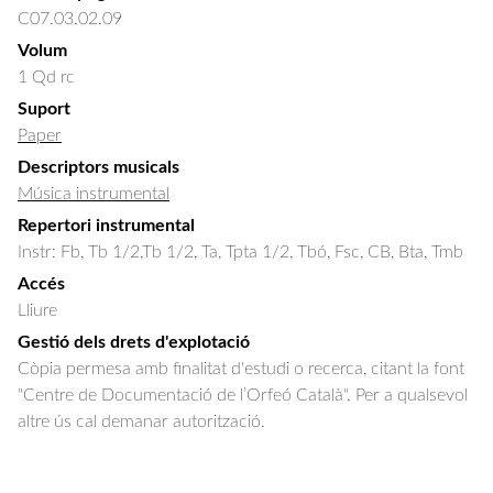
C07.03.02.09
Volum
1 Qd rc
Suport
Paper
Descriptors musicals
Música instrumental
Repertori instrumental
Instr: Fb, Tb 1/2,Tb 1/2, Ta, Tpta 1/2, Tbó, Fsc, CB, Bta, Tmb
Accés
Lliure
Gestió dels drets d'explotació
Còpia permesa amb finalitat d'estudi o recerca, citant la font
"Centre de Documentació de l’Orfeó Català". Per a qualsevol
altre ús cal demanar autorització.