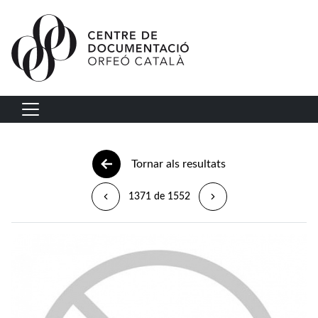
Vés al contingut
Navegació principal
Tornar als resultats
1371 de 1552