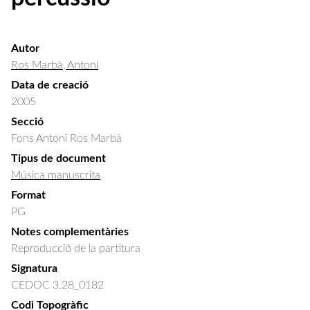
Autor
Ros Marbà, Antoni
Data de creació
2005
Secció
Fons Antoni Ros Marbà
Tipus de document
Música manuscrita
Format
PG
Notes complementàries
Reproducció de la partitura
Signatura
CEDOC 3.28_0182
Codi Topogràfic