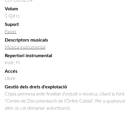
C07.03.02.09
Volum
1 Qd rc
Suport
Paper
Descriptors musicals
Música instrumental
Repertori instrumental
Instr: Fl
Accés
Lliure
Gestió dels drets d'explotació
Còpia permesa amb finalitat d'estudi o recerca, citant la font
"Centre de Documentació de l’Orfeó Català". Per a qualsevol
altre ús cal demanar autorització.