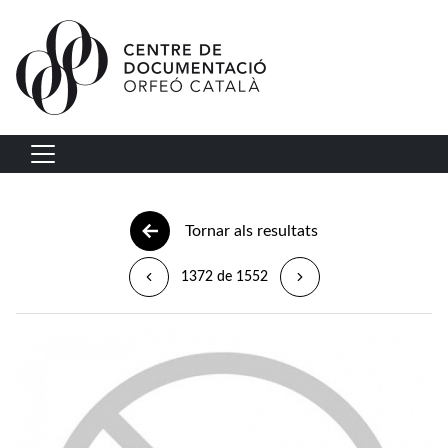
Vés al contingut
Navegació principal
Tornar als resultats
1372 de 1552