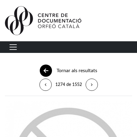
Vés al contingut
Navegació principal
Tornar als resultats
1274 de 1552