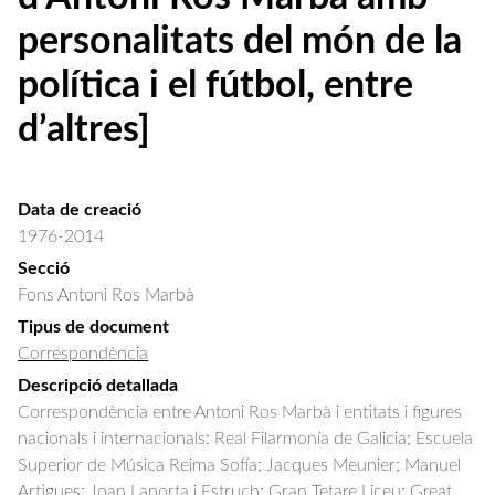
personalitats del món de la
política i el fútbol, entre
d’altres]
Data de creació
1976-2014
Secció
Fons Antoni Ros Marbà
Tipus de document
Correspondència
Descripció detallada
Correspondència entre Antoni Ros Marbà i entitats i figures 
nacionals i internacionals: Real Filarmonía de Galicia; Escuela 
Superior de Música Reima Sofía; Jacques Meunier; Manuel 
Artigues; Joan Laporta i Estruch; Gran Tetare Liceu; Great 