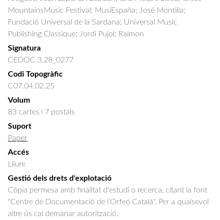
MountainsMusic Festival; MusiEspaña; José Montilla; 
Fundació Universal de la Sardana; Universal Music 
Publishing Classique; Jordi Pujol; Raimon
Signatura
CEDOC 3.28_0277
Codi Topogràfic
C07.04.02.25
Volum
83 cartes i 7 postals
Suport
Paper
Accés
Lliure
Gestió dels drets d'explotació
Còpia permesa amb finalitat d'estudi o recerca, citant la font
"Centre de Documentació de l’Orfeó Català". Per a qualsevol
altre ús cal demanar autorització.