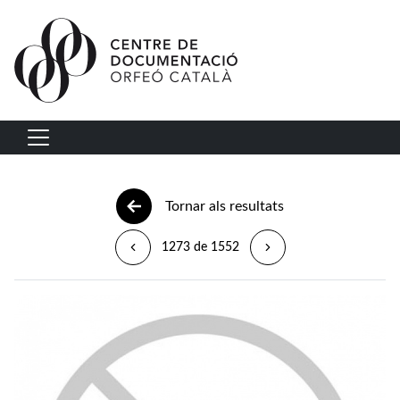
Vés al contingut
Navegació principal
Tornar als resultats
1273 de 1552