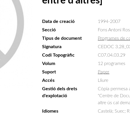
entre d’altres]
Data de creació
1994-2007
Secció
Fons Antoni Ro
Tipus de document
Programes de c
Signatura
CEDOC 3.28_0
Codi Topogràfic
C07.04.03.29
Volum
12 programes
Suport
Paper
Accés
Lliure
Gestió dels drets
Còpia permesa am
d'explotació
"Centre de Docum
altre ús cal dem
Idiomes
Castelà; Suec; R