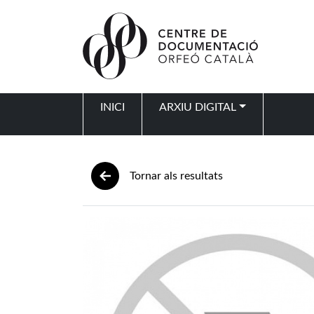
Vés al contingut
INICI
ARXIU DIGITAL
Navegació principal
Tornar als resultats