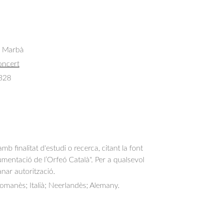
s Marbà
oncert
328
b finalitat d'estudi o recerca, citant la font
entació de l’Orfeó Català". Per a qualsevol
anar autorització.
omanès; Italià; Neerlandès; Alemany.