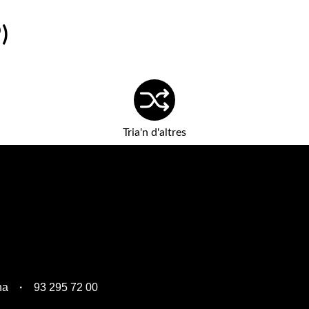
)
Tria'n d'altres
na
93 295 72 00