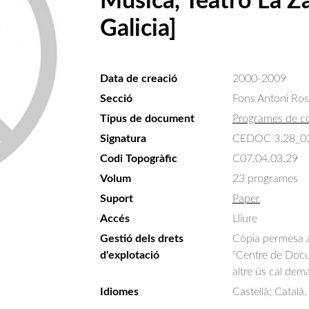
Música, Teatro La Z
Galicia]
Data de creació
2000-2009
Secció
Fons Antoni Ro
Tipus de document
Programes de c
Signatura
CEDOC 3.28_0
Codi Topogràfic
C07.04.03.29
Volum
23 programes
Suport
Paper
Accés
Lliure
Gestió dels drets
Còpia permesa am
d'explotació
"Centre de Docum
altre ús cal dem
Idiomes
Castellà; Català.