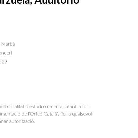
arzuela, Auditorio
s Marbà
oncert
329
b finalitat d'estudi o recerca, citant la font
entació de l’Orfeó Català". Per a qualsevol
anar autorització.