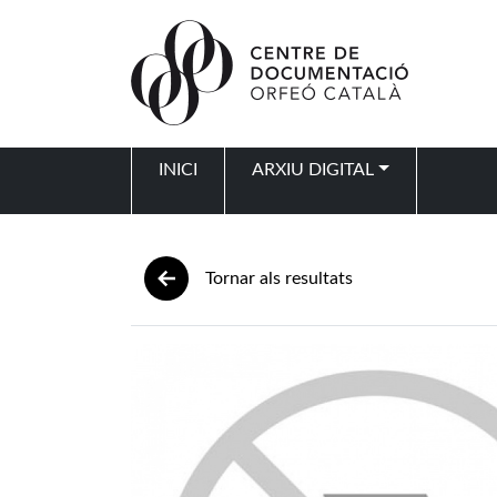
Vés al contingut
INICI
ARXIU DIGITAL
Navegació principal
Tornar als resultats