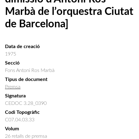
Marbà de l’orquestra Ciutat
de Barcelona]
Data de creació
1975
Secció
Fons Antoni Ros Marbà
Tipus de document
Premsa
Signatura
CEDOC 3.28_0390
Codi Topogràfic
C07.04.03.33
Volum
26 retalls de premsa