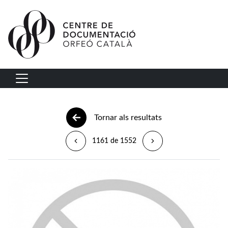
Vés al contingut
Navegació principal
Tornar als resultats
1161 de 1552