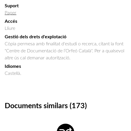
Suport
Paper
Accés
Lliure
Gestió dels drets d'explotació
Còpia permesa amb finalitat d'estudi o recerca, citant la font
"Centre de Documentació de l’Orfeó Català". Per a qualsevol
altre ús cal demanar autorització.
Idiomes
Castellà.
Documents similars (173)