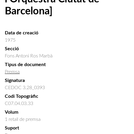
Barcelona]
Data de creació
1975
Secció
Fons Antoni Ros Marbà
Tipus de document
Premsa
Signatura
CEDOC 3.28_0393
Codi Topogràfic
C07.04.03.33
Volum
1 retall de premsa
Suport