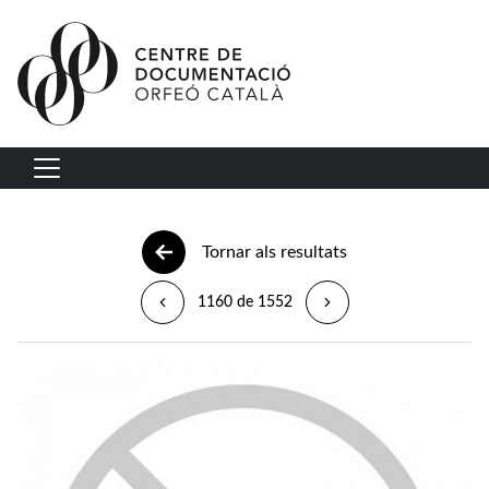
Vés al contingut
Navegació principal
Tornar als resultats
1160 de 1552