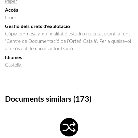
Paper
Accés
Lliure
Gestió dels drets d'explotació
Còpia permesa amb finalitat d'estudi o recerca, citant la font
"Centre de Documentació de l’Orfeó Català". Per a qualsevol
altre ús cal demanar autorització.
Idiomes
Castellà.
Documents similars (173)