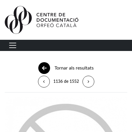
Vés al contingut
Navegació principal
Tornar als resultats
1136 de 1552