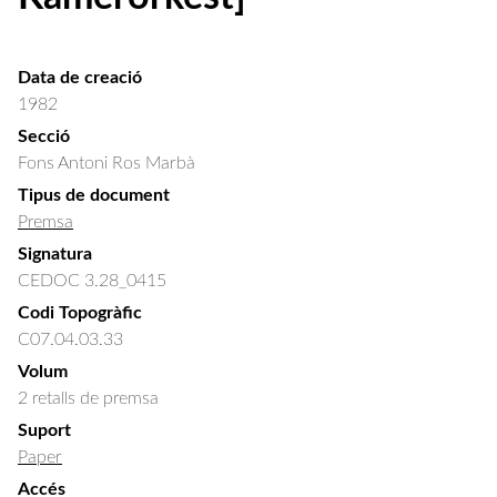
Data de creació
1982
Secció
Fons Antoni Ros Marbà
Tipus de document
Premsa
Signatura
CEDOC 3.28_0415
Codi Topogràfic
C07.04.03.33
Volum
2 retalls de premsa
Suport
Paper
Accés