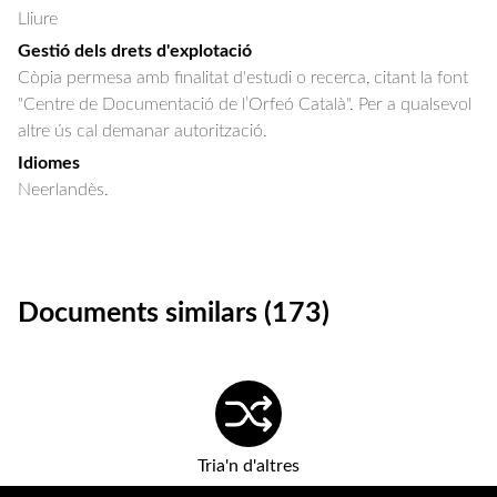
Lliure
Gestió dels drets d'explotació
Còpia permesa amb finalitat d'estudi o recerca, citant la font
"Centre de Documentació de l’Orfeó Català". Per a qualsevol
altre ús cal demanar autorització.
Idiomes
Neerlandès.
Documents similars (173)
Tria'n d'altres