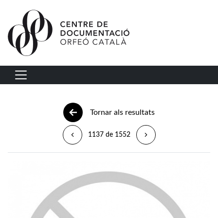
Vés al contingut
Navegació principal
Tornar als resultats
1137 de 1552