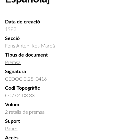
Data de creació
1982
Secció
Fons Antoni Ros Marbà
Tipus de document
Premsa
Signatura
CEDOC 3.28_0416
Codi Topogràfic
C07.04.03.33
Volum
2 retalls de premsa
Suport
Paper
Accés