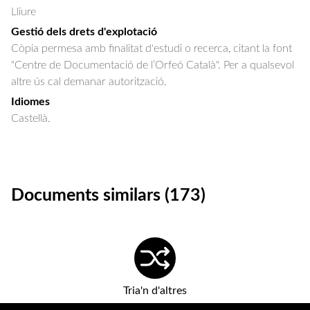
Lliure
Gestió dels drets d'explotació
Còpia permesa amb finalitat d'estudi o recerca, citant la font
"Centre de Documentació de l’Orfeó Català". Per a qualsevol
altre ús cal demanar autorització.
Idiomes
Castellà.
Documents similars (173)
Tria'n d'altres