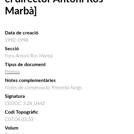
Marbà]
Data de creació
1992-1998
Secció
Fons Antoni Ros Marbà
Tipus de document
Premsa
Notes complementàries
Notes de conservació: Presenta fongs
Signatura
CEDOC 3.28_0442
Codi Topogràfic
C07.04.03.33
Volum