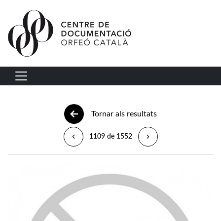
Vés al contingut
Navegació principal
Tornar als resultats
1109 de 1552