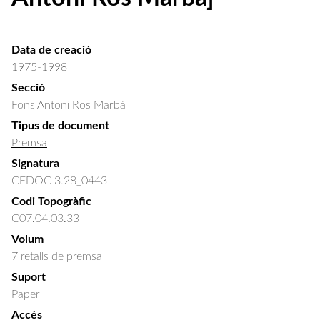
Data de creació
1975-1998
Secció
Fons Antoni Ros Marbà
Tipus de document
Premsa
Signatura
CEDOC 3.28_0443
Codi Topogràfic
C07.04.03.33
Volum
7 retalls de premsa
Suport
Paper
Accés