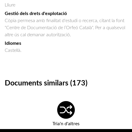
Lliure
Gestió dels drets d'explotació
Còpia permesa amb finalitat d'estudi o recerca, citant la font
"Centre de Documentació de l’Orfeó Català". Per a qualsevol
altre ús cal demanar autorització.
Idiomes
Castellà.
Documents similars (173)
Tria'n d'altres