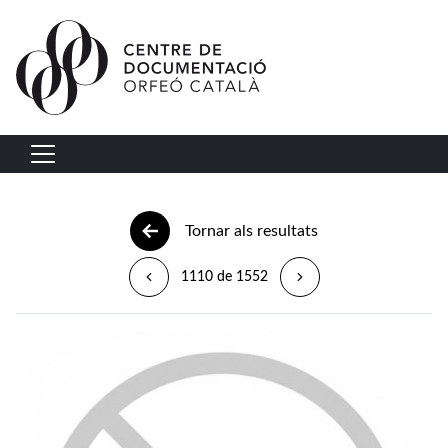
Vés al contingut
Navegació principal
Tornar als resultats
1110 de 1552