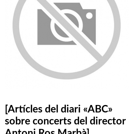
[Artícles del diari «ABC»
sobre concerts del director
Antoni Ros Marbà]