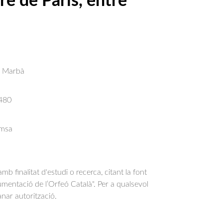
e de París, entre
s Marbà
480
emsa
b finalitat d'estudi o recerca, citant la font
entació de l’Orfeó Català". Per a qualsevol
anar autorització.