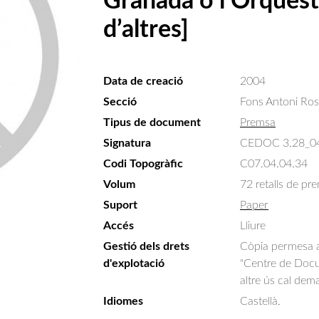
Granada o l’Orquestr
d’altres]
Data de creació
2004
Secció
Fons Antoni Ro
Tipus de document
Premsa
Signatura
CEDOC 3.28_0
Codi Topogràfic
C07.04.04.34
Volum
72 retalls de pr
Suport
Paper
Accés
Lliure
Gestió dels drets
Còpia permesa am
d'explotació
"Centre de Docum
altre ús cal dem
Idiomes
Castellà.