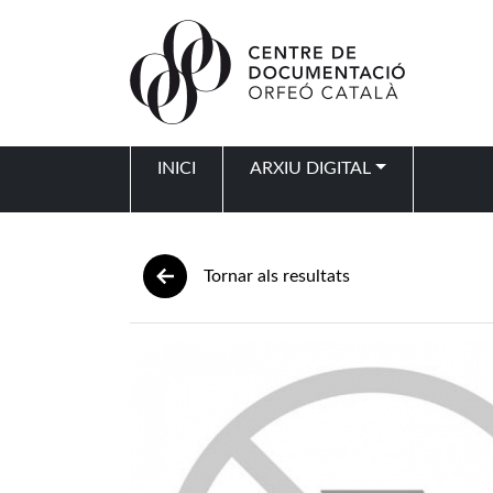
Vés al contingut
INICI
ARXIU DIGITAL
Navegació principal
Tornar als resultats