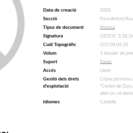
Data de creació
2005
Secció
Fons Antoni Ro
Tipus de document
Premsa
Signatura
CEDOC 3.28_0
Codi Topogràfic
C07.04.04.35
Volum
1 dossier de pr
Suport
Paper
Accés
Lliure
Gestió dels drets
Còpia permesa am
d'explotació
"Centre de Docum
altre ús cal dem
Idiomes
Castellà.