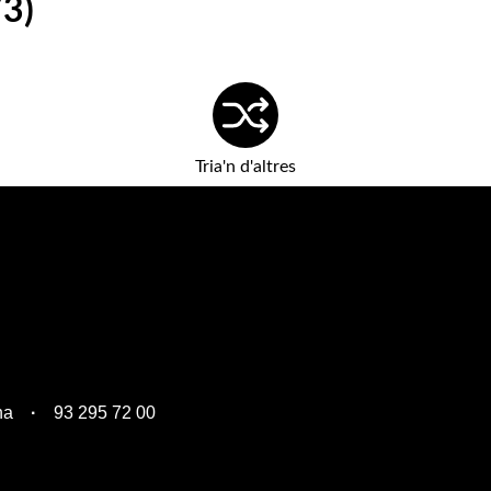
73)
Tria'n d'altres
na
93 295 72 00