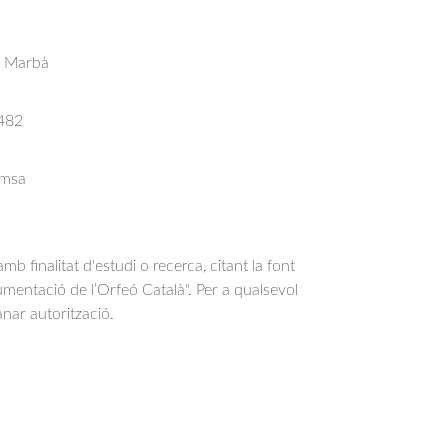
s Marbà
482
emsa
b finalitat d'estudi o recerca, citant la font
entació de l’Orfeó Català". Per a qualsevol
anar autorització.