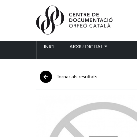
Vés al contingut
INICI
ARXIU DIGITAL
Navegació principal
Tornar als resultats