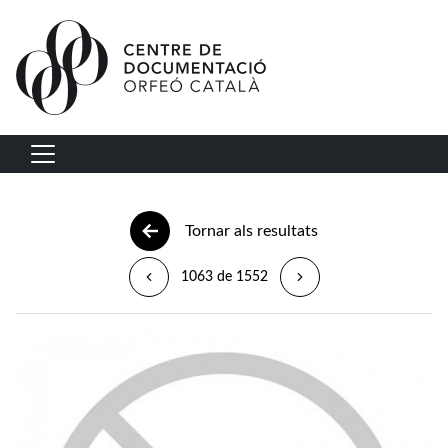
Vés al contingut
Navegació principal
Tornar als resultats
1063 de 1552