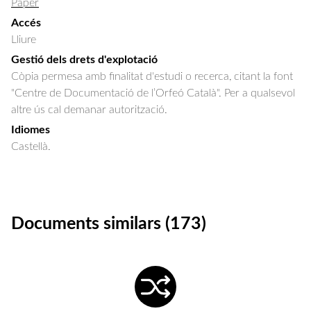
Paper
Accés
Lliure
Gestió dels drets d'explotació
Còpia permesa amb finalitat d'estudi o recerca, citant la font
"Centre de Documentació de l’Orfeó Català". Per a qualsevol
altre ús cal demanar autorització.
Idiomes
Castellà.
Documents similars (173)