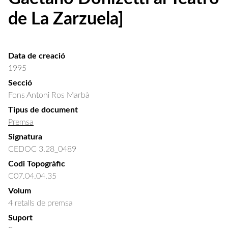
de La Zarzuela]
Data de creació
1995
Secció
Fons Antoni Ros Marbà
Tipus de document
Premsa
Signatura
CEDOC 3.28_0489
Codi Topogràfic
C07.04.04.35
Volum
4 retalls de premsa
Suport