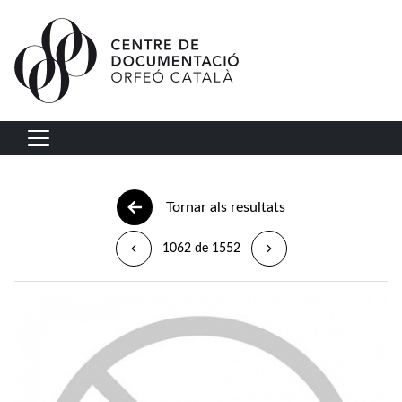
Vés al contingut
Navegació principal
Tornar als resultats
1062 de 1552