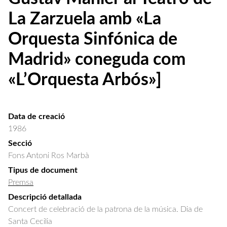
La Zarzuela amb «La
Orquesta Sinfónica de
Madrid» coneguda com
«L’Orquesta Arbós»]
Data de creació
1986
Secció
Fons Antoni Ros Marbà
Tipus de document
Premsa
Descripció detallada
Concert de celebració de la patrona de la música. Dia de 
Santa Cecilia