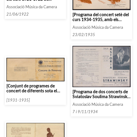
l’Associació d’Amics de la
Associació Música da Camera
Música]
21/06/1922
[Programa del concert setè del
curs 1934-1935, amb els
Infants Cantaires de Viena]
Associació Música da Camera
23/02/1935
[Conjunt de programes de
concert de diferents sota el
[Programa de dos concerts de
nom «sèries»]
Sviatoslav Soulima Strawinsky,
[1931-1935]
fill d’Igor Strawinsky, a la Sala
Associació Música da Camera
Astoria]
7 i 9/11/1934