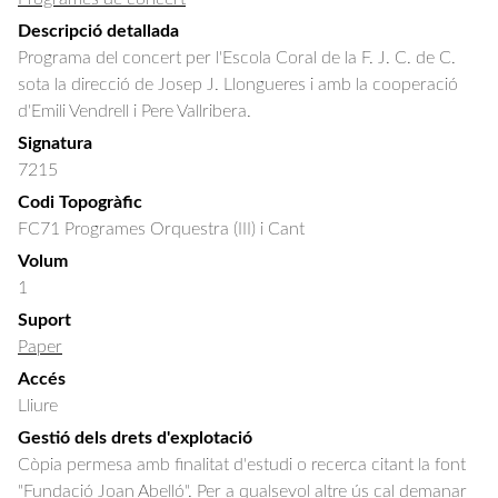
Descripció detallada
Programa del concert per l'Escola Coral de la F. J. C. de C. 
sota la direcció de Josep J. Llongueres i amb la cooperació 
d'Emili Vendrell i Pere Vallribera.
Signatura
7215
Codi Topogràfic
FC71 Programes Orquestra (III) i Cant
Volum
1
Suport
Paper
Accés
Lliure
Gestió dels drets d'explotació
Còpia permesa amb finalitat d'estudi o recerca citant la font
"Fundació Joan Abelló". Per a qualsevol altre ús cal demanar