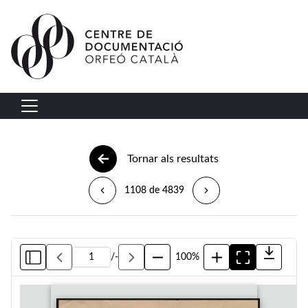
Vés al contingut
Navegació principal
Tornar als resultats
1108 de 4839
/
-
100%