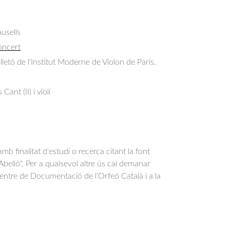
usells
oncert
lletó de l'Institut Moderne de Violon de Paris.
ant (II) i violí
b finalitat d'estudi o recerca citant la font
belló". Per a qualsevol altre ús cal demanar
Centre de Documentació de l'Orfeó Català i a la
.