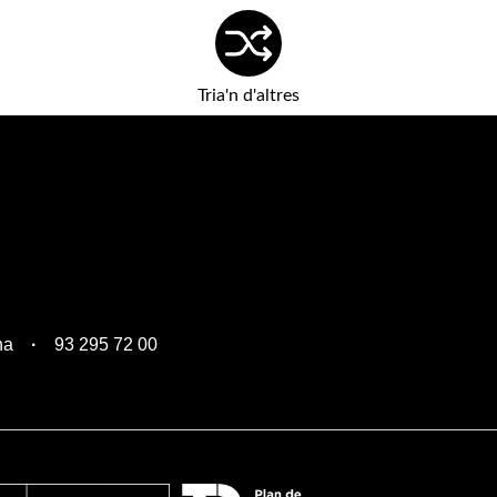
Tria'n d'altres
na
93 295 72 00