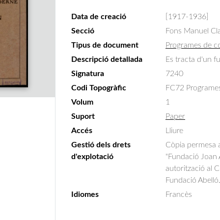
Data de creació
[1917-1936]
Secció
Fons Manuel Cla
Tipus de document
Programes de c
Descripció detallada
Es tracta d'un fu
Signatura
7240
Codi Topogràfic
FC72 Programes C
Volum
1
Suport
Paper
Accés
Lliure
Gestió dels drets
Còpia permesa am
d'explotació
"Fundació Joan A
autorització al 
Fundació Abelló
Idiomes
Francès