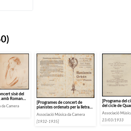
60)
ncert sisè del
, amb Roman
[Programa del c
[Programes de concert de
del cicle de Qua
a da Camera
pianistes ordenats per la lletra
de Beethoven]
O]
Associació Músic
Associació Música da Camera
23/03/1933
[1932-1935]