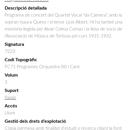
Descripció detallada
Programa de concert del Quartet Vocal "da Càmera", amb la 
sopran Isaura Quiros i el tenor Lluis Albert. Hi ha també una 
memòria llegida per Alvar Celma Comas i la llista de socis de 
l'Associació de Música de Tortosa pel curs 1931-1932.
Signatura
7223
Codi Topogràfic
FC71 Programes Orquestra (III) i Cant
Volum
3
Suport
Paper
Accés
Lliure
Gestió dels drets d'explotació
Còpia permesa amb finalitat d'estudi o recerca citant la font