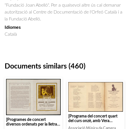
"Fundació Joan Abelló". Per a qualsevol altre ús cal demanar
autorització al Centre de Documentació de l'Orfeó Català i a
la Fundació Abelló.
Idiomes
Català
Documents similars (460)
[Programa del concert quart
[Programes de concert
del curs onzè, amb Vera
diversos ordenats per la lletra I,
Janacopulos i Yvonne Herr
Associació Música da Camera
en relació amb «infants»]