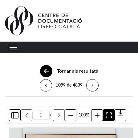
Vés al contingut
Navegació principal
Tornar als resultats
1099 de 4839
/
-
100%