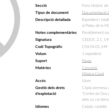
Secció
Fons històric de
Tipus de document
Documentació t
Descripció detallada
Expedient i reta
al Palau de la M
Notes complementàries
Possiblement or
Signatura
CEDOC 2.1_14
Codi Topogràfic
C04.04.01.149
Volum
1 expedient
Suport
Paper
Matèries
Concerts
Música Coral
Accés
Lliure
Gestió dels drets
Còpia permesa am
d'explotació
"Centre de Docum
altre ús cal dem
Idiomes
Català; castellà