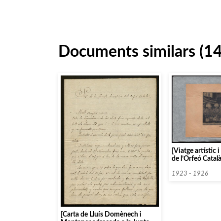
Documents similars (1
[Viatge artístic 
de l’Orfeó Catal
1925]
1923 - 1926
[Carta de Lluís Domènech i