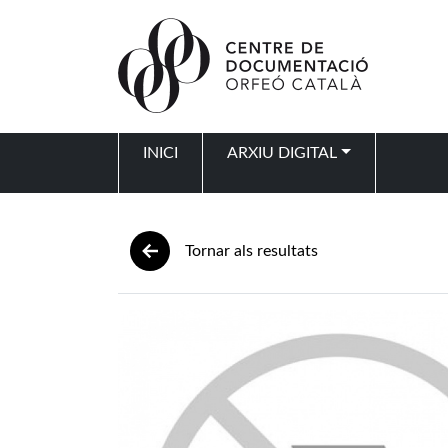
Vés al contingut
INICI
ARXIU DIGITAL
Navegació principal
Tornar als resultats