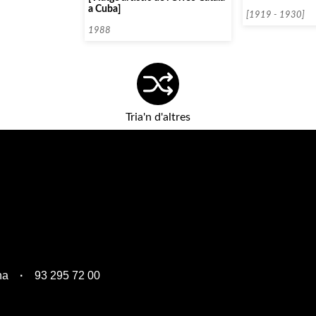
Orfeons de Cata
a Cuba]
[1919 - 1930]
1988
Tria'n d'altres
na
93 295 72 00