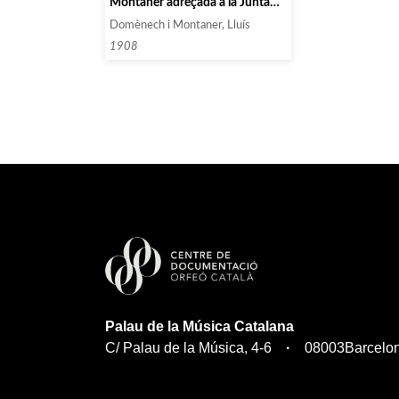
Montaner adreçada a la Junta
Directiva de l’Orfeó Català sobre
Domènech i Montaner, Lluís
els últims treballs constructius
del Palau de la Música Catalana]
1908
Palau de la Música Catalana
C/ Palau de la Música, 4-6
08003
Barcelo