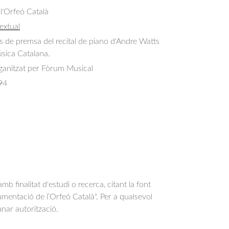
 l'Orfeó Català
extual
lls de premsa del recital de piano d'Andre Watts 
úsica Catalana.
ganitzat per Fòrum Musical
94
b finalitat d'estudi o recerca, citant la font
entació de l’Orfeó Català". Per a qualsevol
anar autorització.