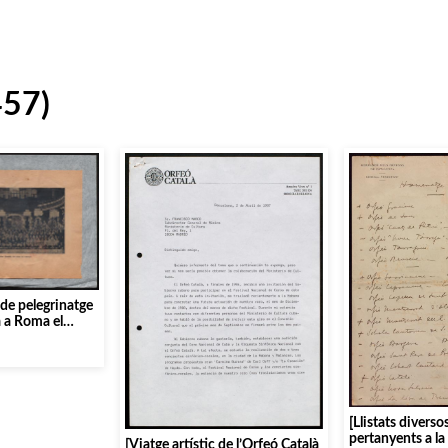
457)
i de pelegrinatge
à a Roma el
[Llistats diverso
pertanyents a l
[Viatge artístic de l’Orfeó Català