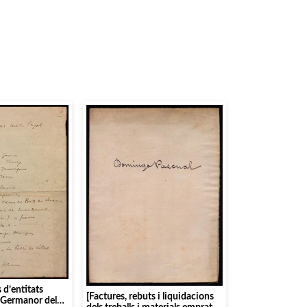
s d’entitats
[Factures, rebuts i liquidacions
a Germanor dels