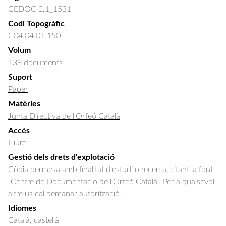
CEDOC 2.1_1531
Codi Topogràfic
C04.04.01.150
Volum
138 documents
Suport
Paper
Matèries
Junta Directiva de l'Orfeó Català
Accés
Lliure
Gestió dels drets d'explotació
Còpia permesa amb finalitat d'estudi o recerca, citant la font
"Centre de Documentació de l’Orfeó Català". Per a qualsevol
altre ús cal demanar autorització.
Idiomes
Català; castellà