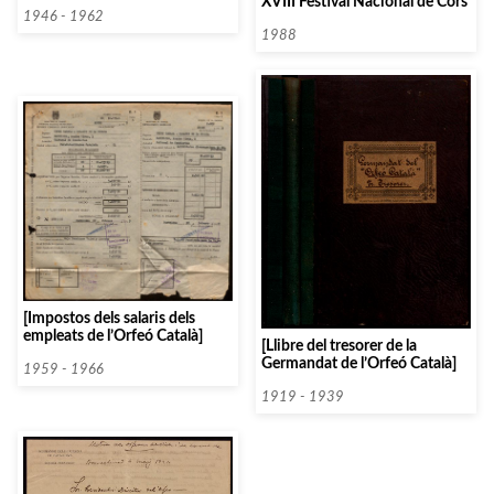
XVIII Festival Nacional de Cors
1946 - 1962
1988
[Impostos dels salaris dels
empleats de l’Orfeó Català]
[Llibre del tresorer de la
Germandat de l’Orfeó Català]
1959 - 1966
1919 - 1939