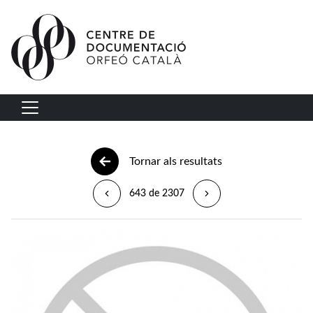
Vés al contingut
Navegació principal
Tornar als resultats
643 de 2307