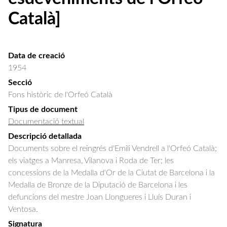
Català]
Data de creació
1954
Secció
Fons històric de l'Orfeó Català
Tipus de document
Documentació textual
Descripció detallada
Documents sobre el reingrés d'Emili Vendrell a l'Orfeó Català; 
els viatges a Manresa, Vilanova i Roda de Ter; les 
concessions de la Medalla d'Or de la Ciutat de Barcelona i la 
Medalla de Bronze de la Diputació de Barcelona i les 
defuncions del mestre Joan Llongueres i Lluís Duran i 
Ventosa.
Signatura