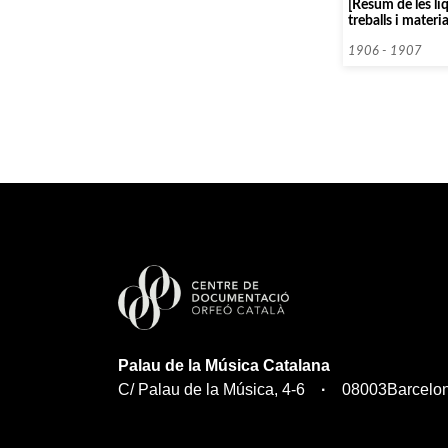
[Resum de les li
treballs i materi
la construcció de
Música Catalana
1906 - 1907
Palau de la Música Catalana
C/ Palau de la Música, 4-6
08003
Barcelo