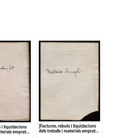
[Factures, rebuts i liquidacions
s i liquidacions
dels treballs i materials emprats
aterials emprats
pel col·laborador de majòliques i
r de vidreria