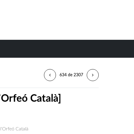
634 de 2307
l’Orfeó Català]
 l'Orfeó Català