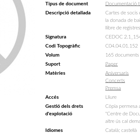
Tipus de document
Documentació t
Descripció detallada
Cartes de socis d
la donada de bai
llibre de registr
Signatura
CEDOC 2.1_15
Codi Topogràfic
C04.04.01.152
Volum
165 documents
Suport
Paper
Matèries
Aniversaris
Concerts
Premsa
Accés
Lliure
Gestió dels drets
Còpia permesa am
d'explotació
"Centre de Docum
altre ús cal dem
Idiomes
Català; castellà