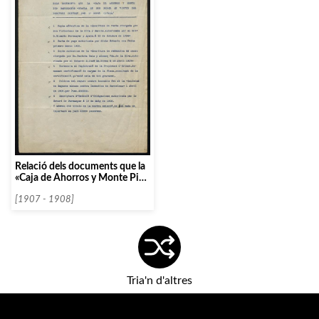
Relació dels documents que la
«Caja de Ahorros y Monte Pio
Barcelonés», conserva en
virtud del debitori per l’Orfeó
[1907 - 1908]
Català
Tria'n d'altres