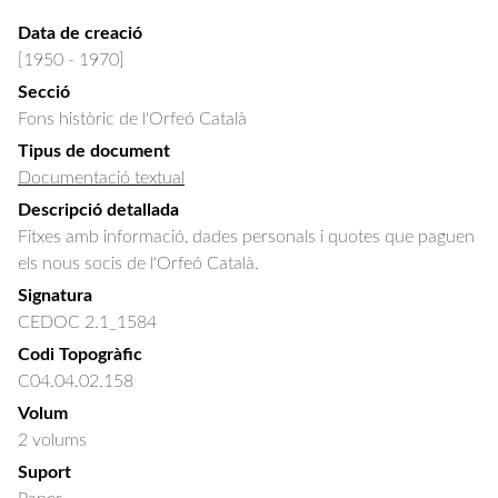
Data de creació
[1950 - 1970]
Secció
Fons històric de l'Orfeó Català
Tipus de document
Documentació textual
Descripció detallada
Fitxes amb informació, dades personals i quotes que paguen 
els nous socis de l'Orfeó Català.
Signatura
CEDOC 2.1_1584
Codi Topogràfic
C04.04.02.158
Volum
2 volums
Suport