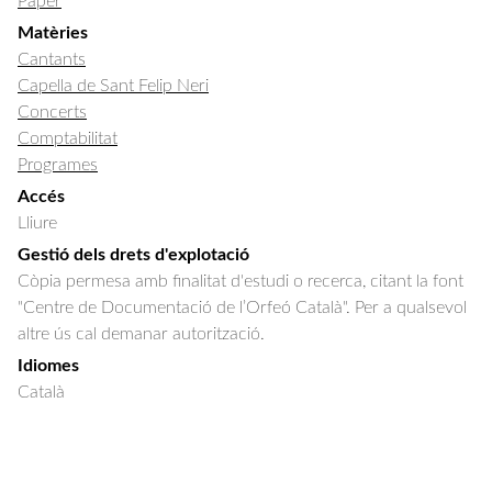
Paper
Matèries
Cantants
Capella de Sant Felip Neri
Concerts
Comptabilitat
Programes
Accés
Lliure
Gestió dels drets d'explotació
Còpia permesa amb finalitat d'estudi o recerca, citant la font
"Centre de Documentació de l’Orfeó Català". Per a qualsevol
altre ús cal demanar autorització.
Idiomes
Català