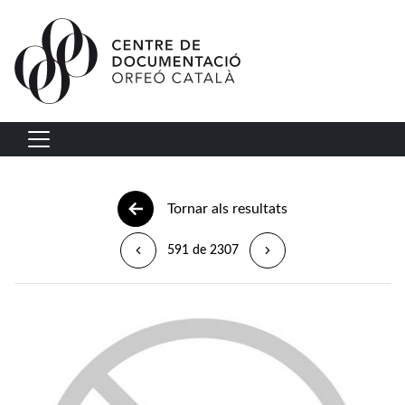
Vés al contingut
Navegació principal
Tornar als resultats
591 de 2307