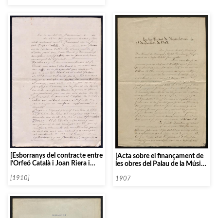
[Esborranys del contracte entre
[Acta sobre el finançament de
l’Orfeó Català i Joan Riera i
les obres del Palau de la Música
Casanovas, escultor]
Catalana]
[1910]
1907