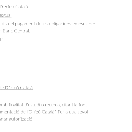
 l'Orfeó Català
extual
uts del pagament de les obligacions emeses per 
el Banc Central.
11
de l'Orfeó Català
b finalitat d'estudi o recerca, citant la font
entació de l’Orfeó Català". Per a qualsevol
anar autorització.