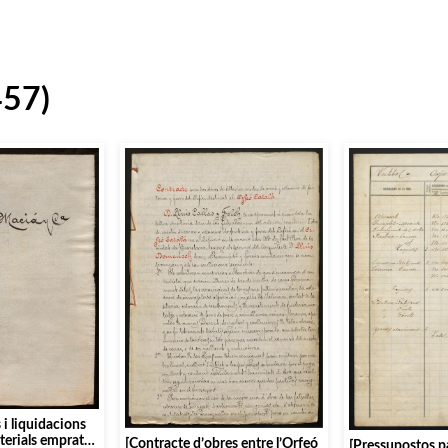
457)
 i liquidacions
aterials emprats
[Contracte d’obres entre l’Orfeó
[Pressupostos pa