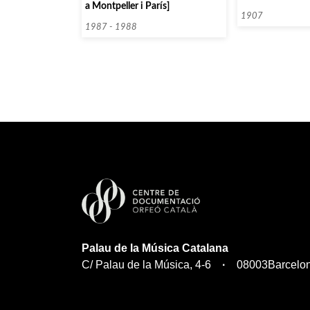
a Montpeller i París]
pel col·laborador
Tarrés Macià i Cia
1907
1987 - 1988
construcció del 
Música Catalana
Palau de la Música Catalana
C/ Palau de la Música, 4-6
08003
Barcelo