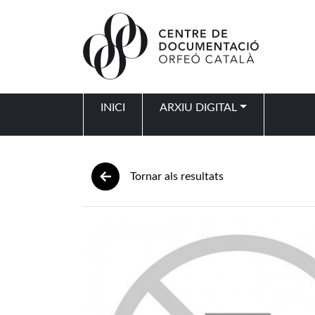
Vés al contingut
INICI
ARXIU DIGITAL
Navegació principal
Tornar als resultats