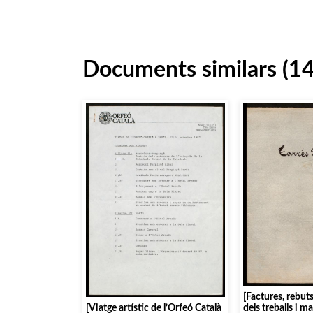
Documents similars (1
[Factures, rebuts
[Viatge artístic de l’Orfeó Català
dels treballs i m