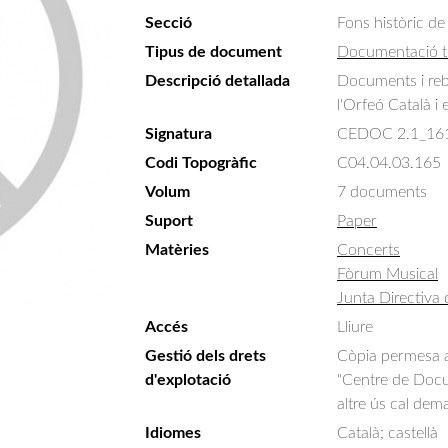
Secció
Fons històric de
Tipus de document
Documentació t
Descripció detallada
Documents i reb
l'Orfeó Català i 
Signatura
CEDOC 2.1_16
Codi Topogràfic
C04.04.03.165
Volum
7 documents
Suport
Paper
Matèries
Concerts
Fòrum Musical
Junta Directiva 
Accés
Lliure
Gestió dels drets
Còpia permesa am
d'explotació
"Centre de Docum
altre ús cal dem
Idiomes
Català; castellà