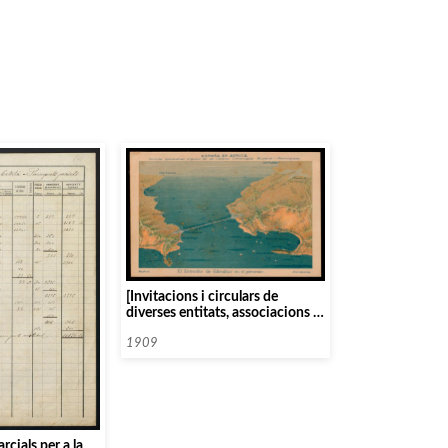
[Invitacions i circulars de
diverses entitats, associacions i
organismes]
1909
rcials per a la