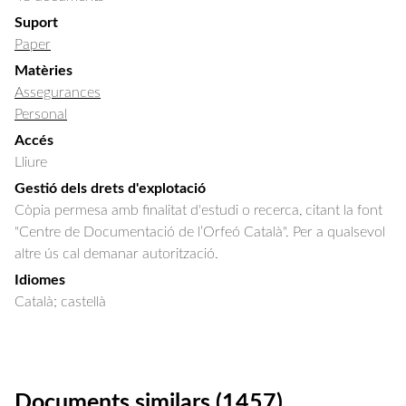
Suport
Paper
Matèries
Assegurances
Personal
Accés
Lliure
Gestió dels drets d'explotació
Còpia permesa amb finalitat d'estudi o recerca, citant la font
"Centre de Documentació de l’Orfeó Català". Per a qualsevol
altre ús cal demanar autorització.
Idiomes
Català; castellà
Documents similars (1457)