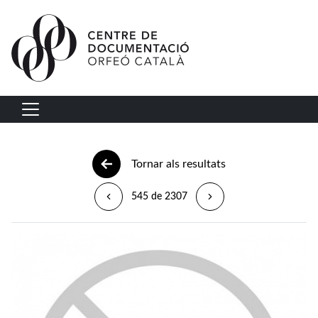
Vés al contingut
Navegació principal
Tornar als resultats
545 de 2307