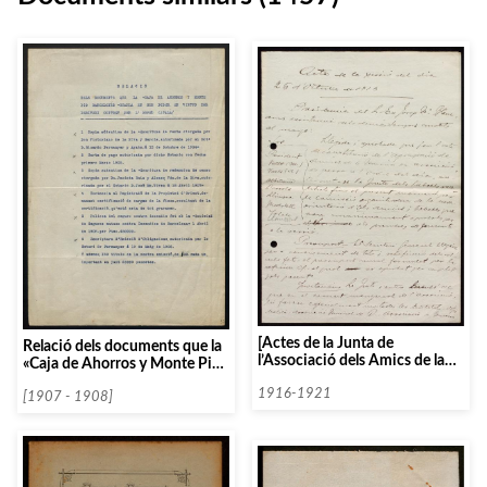
[Actes de la Junta de
Relació dels documents que la
l’Associació dels Amics de la
«Caja de Ahorros y Monte Pio
Música]
Barcelonés», conserva en
1916-1921
virtud del debitori per l’Orfeó
[1907 - 1908]
Català