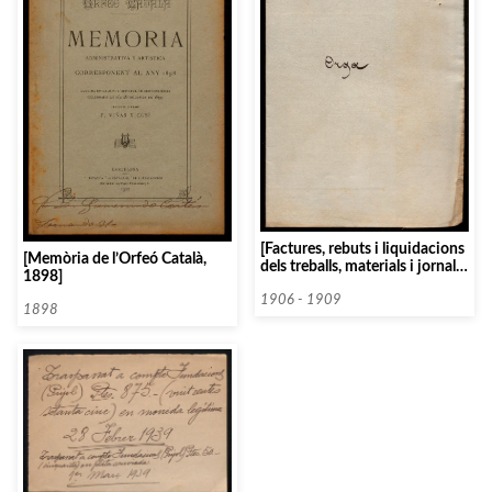
[Factures, rebuts i liquidacions
[Memòria de l’Orfeó Català,
dels treballs, materials i jornals
1898]
emprats pel col·laborador i
proveïdor de l’orgue E.F.
1906 - 1909
1898
Walcker e Cie]