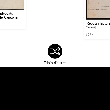
i advocats
del Cançoner
unya. Sr.
[Rebuts i factur
Català]
1936
Tria'n d'altres