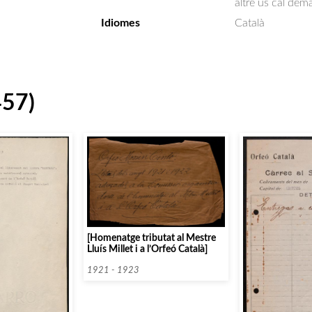
altre ús cal dem
Idiomes
Català
457)
[Homenatge tributat al Mestre
Lluís Millet i a l’Orfeó Català]
1921 - 1923