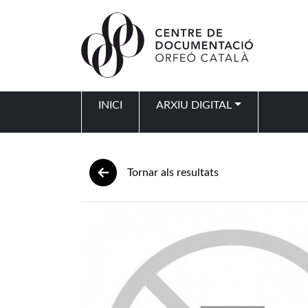
Vés al contingut
INICI
ARXIU DIGITAL
Navegació principal
Tornar als resultats