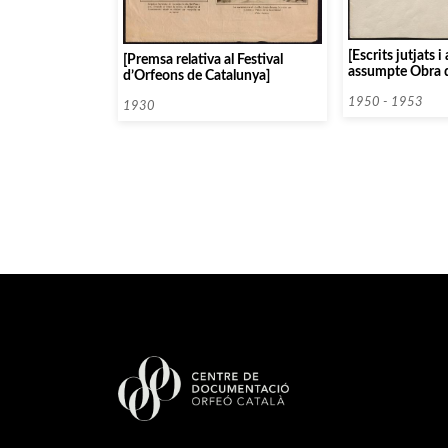
[Escrits jutjats 
[Premsa relativa al Festival
assumpte Obra 
d’Orfeons de Catalunya]
Popular de Catal
Patxot]
1950 - 1953
1930