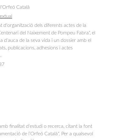
 l'Orfeó Català
extual
 d'organització dels diferents actes de la 
Centenari del Naixement de Pompeu Fabra", el 
a d'auca de la seva vida i un dossier amb el 
ats, publicacions, adhesions i actes 
.
37
b finalitat d'estudi o recerca, citant la font
entació de l’Orfeó Català". Per a qualsevol