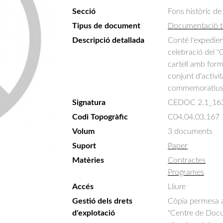
Secció
Fons històric de
Tipus de document
Documentació t
Descripció detallada
Conté l'expedient
celebració del "
cartell amb form
conjunt d'activit
commemoratius
Signatura
CEDOC 2.1_16
Codi Topogràfic
C04.04.03.167
Volum
3 documents
Suport
Paper
Matèries
Contractes
Programes
Accés
Lliure
Gestió dels drets
Còpia permesa am
d'explotació
"Centre de Docum