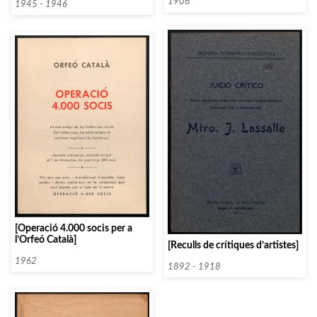
Colomer]
1906
1945 - 1946
[Operació 4.000 socis per a
l’Orfeó Català]
[Reculls de crítiques d’artistes]
1962
1892 - 1918