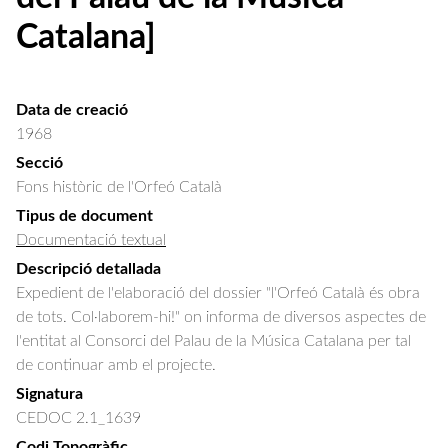
Catalana]
Data de creació
1968
Secció
Fons històric de l'Orfeó Català
Tipus de document
Documentació textual
Descripció detallada
Expedient de l'elaboració del dossier "l'Orfeó Català és obra 
de tots. Col·laborem-hi!" on informa de diversos aspectes de 
l'entitat al Consorci del Palau de la Música Catalana per tal 
de continuar amb el projecte.
Signatura
CEDOC 2.1_1639
Codi Topogràfic