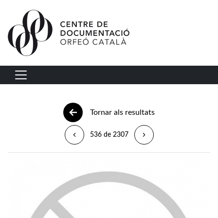
Vés al contingut
Navegació principal
Tornar als resultats
536 de 2307