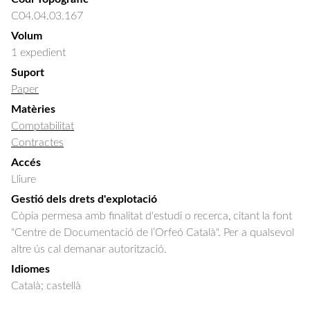
C04.04.03.167
Volum
1 expedient
Suport
Paper
Matèries
Comptabilitat
Contractes
Accés
Lliure
Gestió dels drets d'explotació
Còpia permesa amb finalitat d'estudi o recerca, citant la font
"Centre de Documentació de l’Orfeó Català". Per a qualsevol
altre ús cal demanar autorització.
Idiomes
Català; castellà