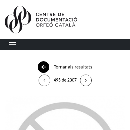
Vés al contingut
Navegació principal
Tornar als resultats
495 de 2307