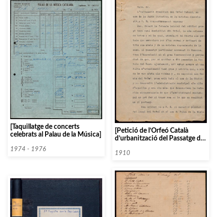
[Taquillatge de concerts
[Petició de l’Orfeó Català
celebrats al Palau de la Música]
d’urbanització del Passatge de
Cameros a l’Ajuntament de
1974 - 1976
Barcelona]
1910