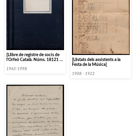
[Llibre de registre de socis de
l’Orfeó Català. Núms. 18121 –
[Llistats dels assistents a la
21996]
Festa de la Música]
1963-1998
1908 - 1922