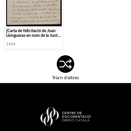
[Carta de felicitació de Joan
Llongueras en nom de la Junta
Directiva de l’Orfeó Català als
cantaires per la seva actuació a
1949
Mallorca en motiu del viatge
que van fer a l’illa pel Concurs
Literari que s’hi va celebrar]
Tria'n d'altres