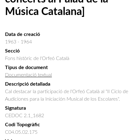
Música Catalana]
Data de creació
1963 - 1964
Secció
Fons històric de l'Orfeó Català
Tipus de document
Documentació textual
Descripció detallada
Cal destacar la participació de l'Orfeó Català al "II Ciclo de 
Audiciones para la Iniciación Musical de los Escolares".
Signatura
CEDOC 2.1_1682
Codi Topogràfic
C04.05.02.175