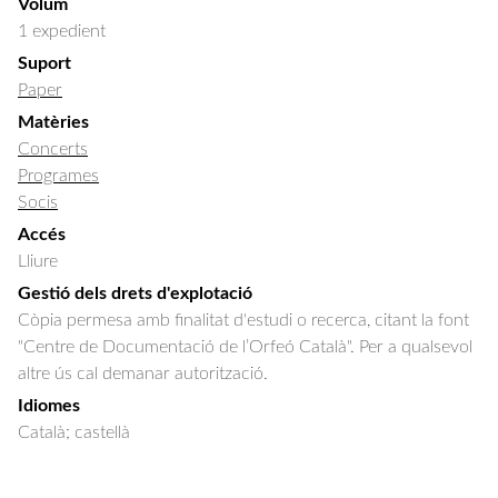
Volum
1 expedient
Suport
Paper
Matèries
Concerts
Programes
Socis
Accés
Lliure
Gestió dels drets d'explotació
Còpia permesa amb finalitat d'estudi o recerca, citant la font
"Centre de Documentació de l’Orfeó Català". Per a qualsevol
altre ús cal demanar autorització.
Idiomes
Català; castellà