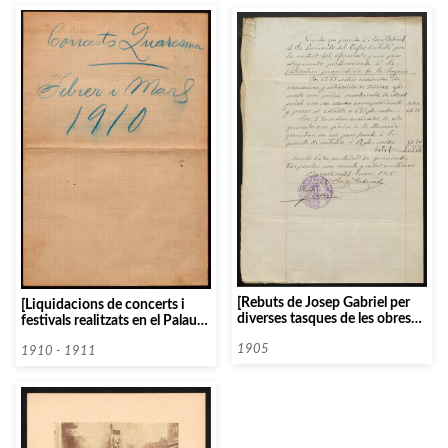
[Rebuts de Josep Gabriel per
[Liquidacions de concerts i
diverses tasques de les obres
festivals realitzats en el Palau
de construcció del Palau de la
de la Música Catalana]
Música]
1905
1910 - 1911