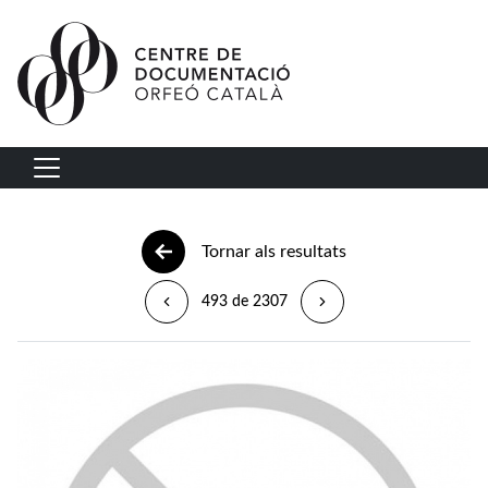
Vés al contingut
Navegació principal
Tornar als resultats
493 de 2307