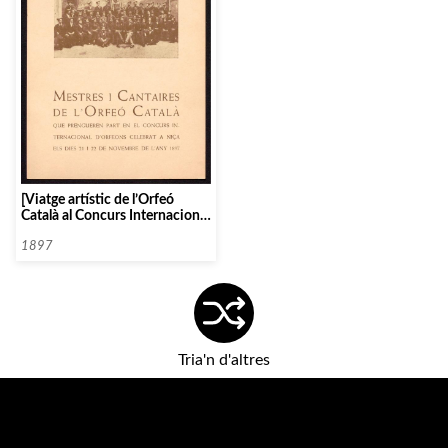
[Viatge artístic de l’Orfeó
Català al Concurs Internacional
d’Orfeons a Niça]
1897
Tria'n d'altres