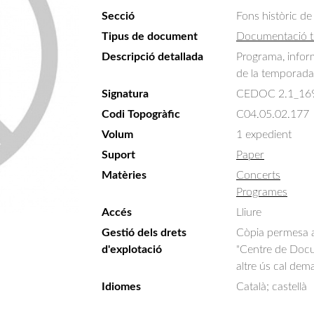
Secció
Fons històric de
Tipus de document
Documentació t
Descripció detallada
Programa, inform
de la temporada
Signatura
CEDOC 2.1_16
Codi Topogràfic
C04.05.02.177
Volum
1 expedient
Suport
Paper
Matèries
Concerts
Programes
Accés
Lliure
Gestió dels drets
Còpia permesa am
d'explotació
"Centre de Docum
altre ús cal dem
Idiomes
Català; castellà