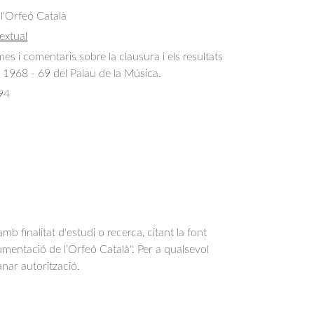
 l'Orfeó Català
extual
es i comentaris sobre la clausura i els resultats 
 1968 - 69 del Palau de la Música.
94
b finalitat d'estudi o recerca, citant la font
entació de l’Orfeó Català". Per a qualsevol
anar autorització.