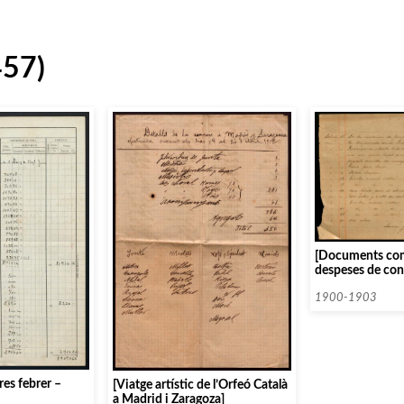
457)
[Documents com
despeses de con
Català]
1900-1903
es febrer –
[Viatge artístic de l’Orfeó Català
a Madrid i Zaragoza]