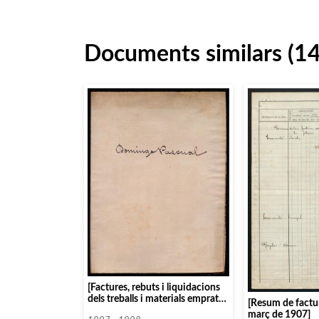
Documents similars (1
[Factures, rebuts i liquidacions
dels treballs i materials emprats
[Resum de factur
pel col·laborador de serralleria
març de 1907]