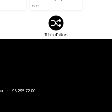
1912
Tria'n d'altres
na
93 295 72 00