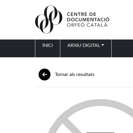
Vés al contingut
INICI
ARXIU DIGITAL
Navegació principal
Tornar als resultats