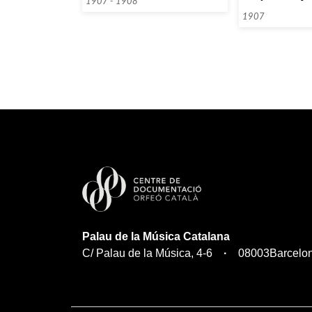
Domingo Pascual, per a la
1907 - 1908
construcció del Palau de la
1907
Música Catalana]
Palau de la Música Catalana
C/ Palau de la Música, 4-6
08003
Barcelo