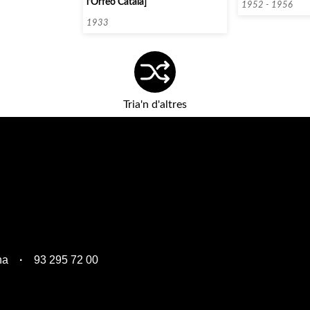
l’Orfeó Català]
1952 - 1956
1933
Tria'n d'altres
na
93 295 72 00