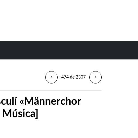
474 de 2307
sculí «Männerchor
a Música]