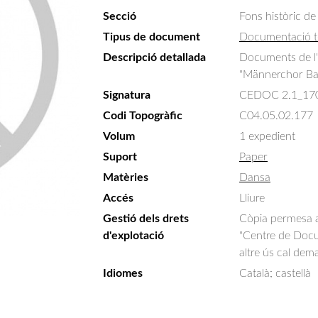
Secció
Fons històric de
Tipus de document
Documentació t
Descripció detallada
Documents de l'o
"Männerchor Bay
Signatura
CEDOC 2.1_17
Codi Topogràfic
C04.05.02.177
Volum
1 expedient
Suport
Paper
Matèries
Dansa
Accés
Lliure
Gestió dels drets
Còpia permesa am
d'explotació
"Centre de Docum
altre ús cal dem
Idiomes
Català; castellà