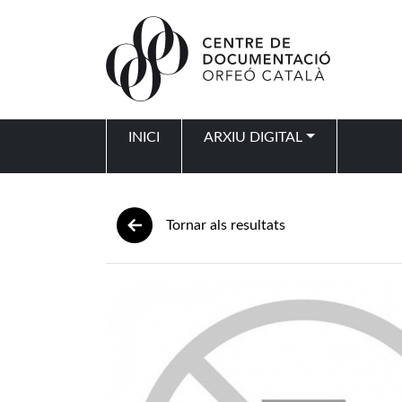
Vés al contingut
INICI
ARXIU DIGITAL
Navegació principal
Tornar als resultats