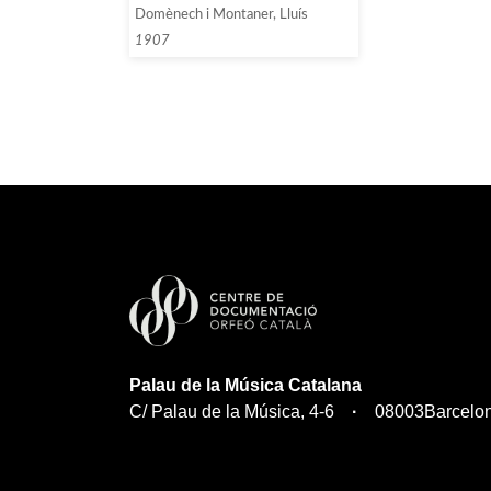
presidència de l’Orfeó Català
Domènech i Montaner, Lluís
sobre el seguiment de les obres
del Palau de la Música Catalana]
1907
Palau de la Música Catalana
C/ Palau de la Música, 4-6
08003
Barcelo