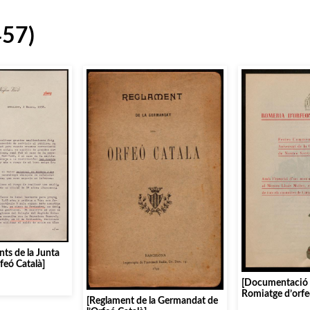
457)
ts de la Junta
feó Català]
[Documentació g
Romiatge d’orfe
[Reglament de la Germandat de
Montserrat]