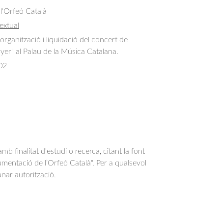
 l'Orfeó Català
extual
rganització i liquidació del concert de 
er" al Palau de la Música Catalana.
02
b finalitat d'estudi o recerca, citant la font
entació de l’Orfeó Català". Per a qualsevol
anar autorització.