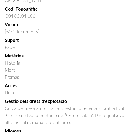
CEDOC 2.1_1751
Codi Topogràfic
C04.05.04.186
Volum
[500 documents]
Suport
Paper
Matèries
Història
Mort
Premsa
Accés
Lliure
Gestió dels drets d'explotació
Còpia permesa amb finalitat d'estudi o recerca, citant la font
"Centre de Documentació de l’Orfeó Català". Per a qualsevol
altre ús cal demanar autorització.
Idiomes