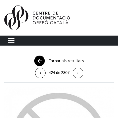
Vés al contingut
Navegació principal
Tornar als resultats
424 de 2307