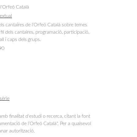
 l'Orfeó Català
extual
els cantaires de l'Orfeó Català sobre temes 
fil dels cantaires, programació, participació, 
ll i caps dels grups.
90
sèrie
b finalitat d'estudi o recerca, citant la font
entació de l’Orfeó Català". Per a qualsevol
anar autorització.