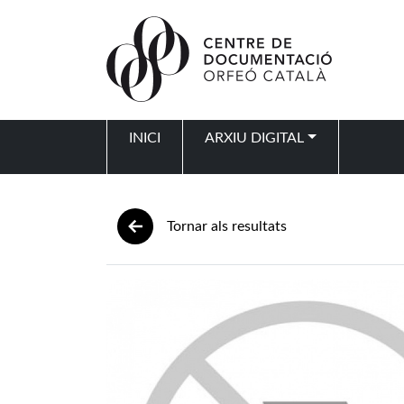
Vés al contingut
INICI
ARXIU DIGITAL
Navegació principal
Tornar als resultats