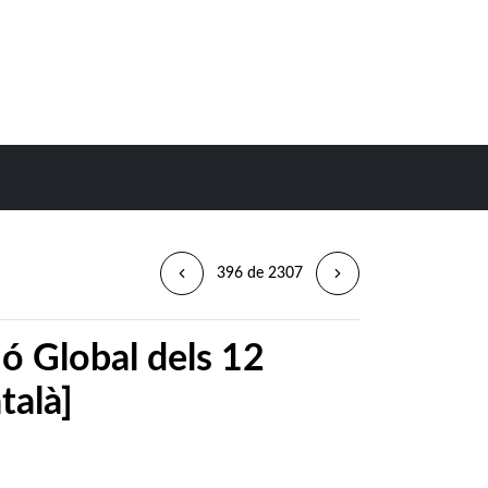
396 de 2307
ió Global dels 12
talà]