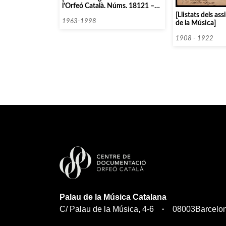
l’Orfeó Català. Núms. 18121 –
21996]
[Llistats dels ass
1963-1998
de la Música]
1908 - 1922
Palau de la Música Catalana
C/ Palau de la Música, 4-6
08003
Barcelo