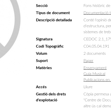
Secció
Fons històric de
Tipus de document
Documentació t
Descripció detallada
Conté l'opinió d
d'estructura, per
sistemes de treba
Signatura
CEDOC 2.1_17
Codi Topogràfic
C04.05.04.191
Volum
2 documents
Suport
Paper
Matèries
Ensenyament
Guia Musical
Publicacions en 
Accés
Lliure
Gestió dels drets
Còpia permesa am
d'explotació
"Centre de Docum
altre ús cal dem