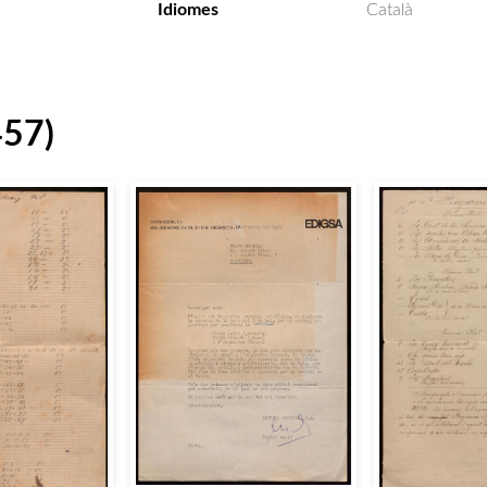
Idiomes
Català
457)