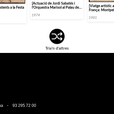
[Actuació de Jordi Sabatés i
[Viatge artístic 
l’Orquestra Marisol al Palau de la
istents a la Festa
França: Montpell
Música]
Perpinyà]
1974
1901
Tria'n d'altres
na
93 295 72 00