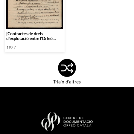
[Contractes de drets
d’explotació entre l’Orfeó
Català i diverses companyies]
1927
Tria'n d'altres