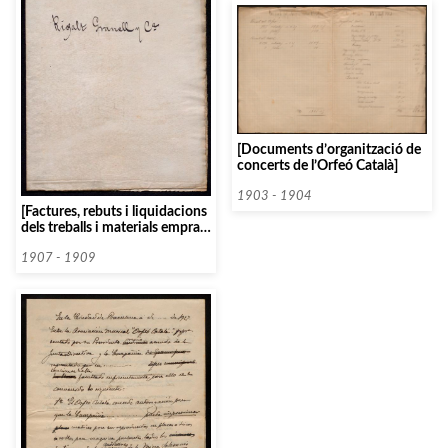
[Documents d’organització de
concerts de l’Orfeó Català]
1903 - 1904
[Factures, rebuts i liquidacions
dels treballs i materials emprats
pel col·laborador de vidreria
Rigalt Granell i Cia, per a la
1907 - 1909
construcció del Palau de la
Música Catalana]