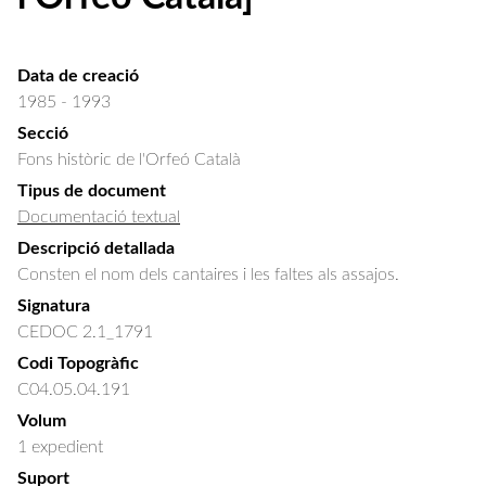
Data de creació
1985 - 1993
Secció
Fons històric de l'Orfeó Català
Tipus de document
Documentació textual
Descripció detallada
Consten el nom dels cantaires i les faltes als assajos.
Signatura
CEDOC 2.1_1791
Codi Topogràfic
C04.05.04.191
Volum
1 expedient
Suport