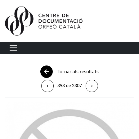
Vés al contingut
Navegació principal
Tornar als resultats
393 de 2307