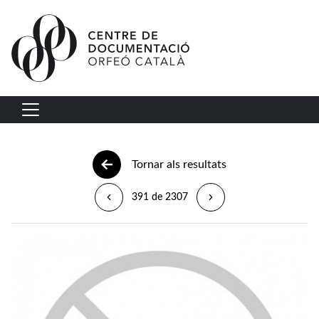
Vés al contingut
Navegació principal
Tornar als resultats
391 de 2307