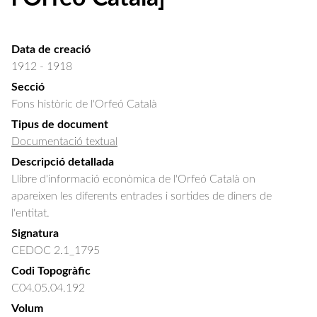
Data de creació
1912 - 1918
Secció
Fons històric de l'Orfeó Català
Tipus de document
Documentació textual
Descripció detallada
Llibre d'informació econòmica de l'Orfeó Català on 
apareixen les diferents entrades i sortides de diners de 
l'entitat.
Signatura
CEDOC 2.1_1795
Codi Topogràfic
C04.05.04.192
Volum