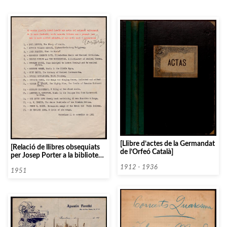
[Llibre d’actes de la Germandat
[Relació de llibres obsequiats
de l’Orfeó Català]
per Josep Porter a la biblioteca
de l’Orfeó Català]
1912 - 1936
1951