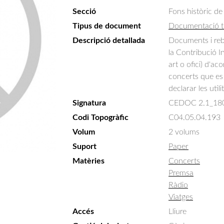
Secció
Fons històric de
Tipus de document
Documentació t
Descripció detallada
Documents i reb
la Contribució In
art o ofici) d'ac
concerts que es 
declarar les util
Signatura
CEDOC 2.1_18
Codi Topogràfic
C04.05.04.193
Volum
2 volums
Suport
Paper
Matèries
Concerts
Premsa
Ràdio
Viatges
Accés
Lliure