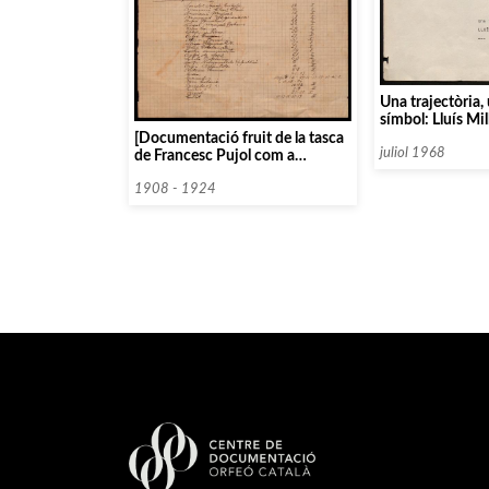
Una trajectòria, 
símbol: Lluís Mill
Català
[Documentació fruit de la tasca
juliol 1968
de Francesc Pujol com a
administrador del Palau]
1908 - 1924