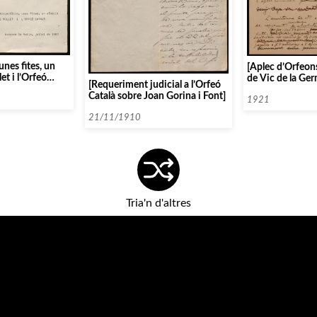
unes fites, un
[Aplec d’Orfeon
et i l’Orfeó
de Vic de la Ge
[Requeriment judicial a l’Orfeó
d’Orfeons de Ca
Català sobre Joan Gorina i Font]
1921
21/11/1910
Tria'n d'altres