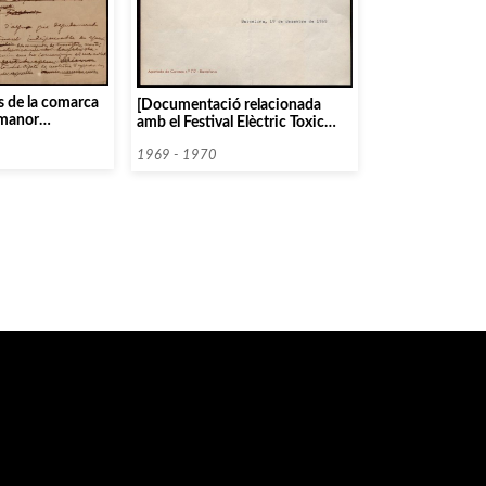
s de la comarca
[Documentació relacionada
rmanor
amb el Festival Elèctric Toxic
talunya]
Claxon So]
1969 - 1970