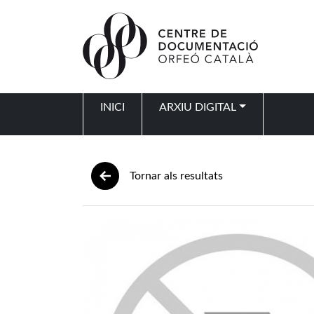
Vés al contingut
INICI
ARXIU DIGITAL
Navegació principal
Tornar als resultats