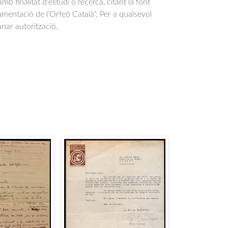
b finalitat d'estudi o recerca, citant la font
entació de l’Orfeó Català". Per a qualsevol
anar autorització.