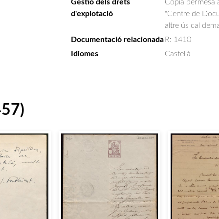
Gestió dels drets
Còpia permesa am
d'explotació
"Centre de Docum
altre ús cal dem
Documentació relacionada
R: 1410
Idiomes
Castellà
457)