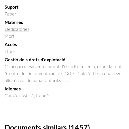
Suport
Paper
Matèries
Dedicatòries
Mort
Accés
Lliure
Gestió dels drets d'explotació
Còpia permesa amb finalitat d'estudi o recerca, citant la font
"Centre de Documentació de l’Orfeó Català". Per a qualsevol
altre ús cal demanar autorització.
Idiomes
Català; castellà; francès
Documents similars (1457)