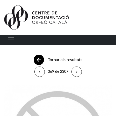
Vés al contingut
Navegació principal
Tornar als resultats
369 de 2307