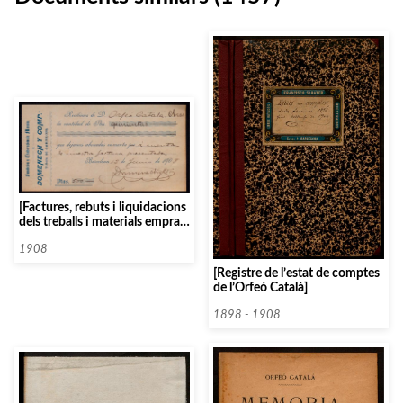
[Factures, rebuts i liquidacions
dels treballs i materials emprats
pel col·laborador de
metal·listeria Domènec i Cia
1908
«Fàbrica d’articles i metall» per
[Registre de l’estat de comptes
a la construcció del Palau de la
de l’Orfeó Català]
Música Catalana]
1898 - 1908