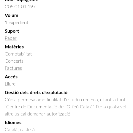
C05.01.01.197
Volum
1 expedient
Suport
Paper
Matèries
Comptabilitat
Concerts
Factures
Accés
Lliure
Gestió dels drets d'explotació
Còpia permesa amb finalitat d'estudi o recerca, citant la font
"Centre de Documentació de l’Orfeó Català". Per a qualsevol
altre ús cal demanar autorització.
Idiomes
Català; castellà