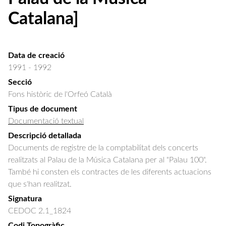
Catalana]
Data de creació
1991 - 1992
Secció
Fons històric de l'Orfeó Català
Tipus de document
Documentació textual
Descripció detallada
Documents de registre de la comptabilitat dels concerts 
realitzats al Palau de la Música Catalana per al "Palau 100". 
També hi consten els contractes de les diferents actuacions 
que s'han realitzat.
Signatura
CEDOC 2.1_1824
Codi Topogràfic