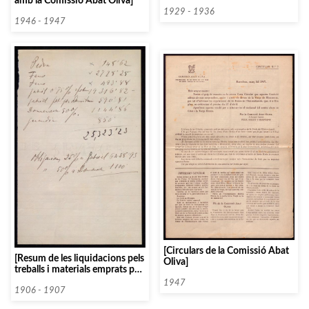
amb la Comissió Abat Oliva]
Catalunya]
1929 - 1936
1946 - 1947
[Circulars de la Comissió Abat
[Resum de les liquidacions pels
Oliva]
treballs i materials emprats per
a la construcció del Palau de la
1947
Música Catalana]
1906 - 1907