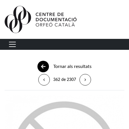
Vés al contingut
Navegació principal
Tornar als resultats
362 de 2307