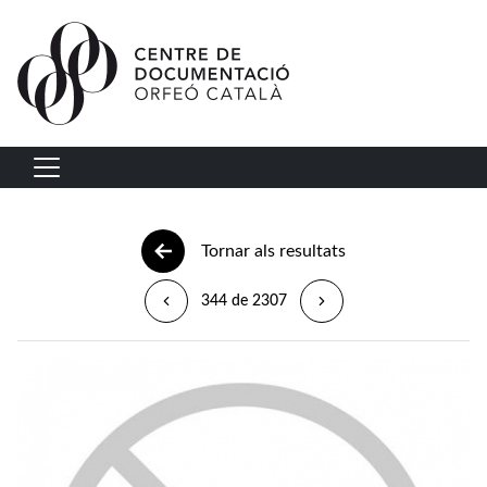
Vés al contingut
Navegació principal
Tornar als resultats
344 de 2307