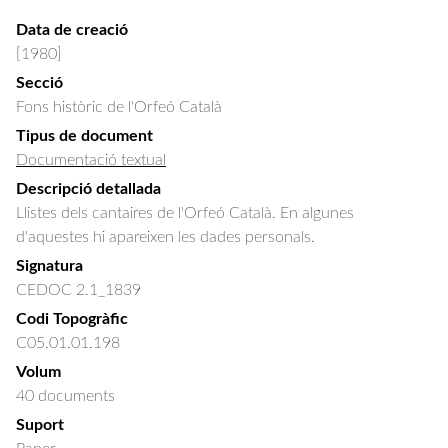
Data de creació
[1980]
Secció
Fons històric de l'Orfeó Català
Tipus de document
Documentació textual
Descripció detallada
Llistes dels cantaires de l'Orfeó Català. En algunes 
d'aquestes hi apareixen les dades personals.
Signatura
CEDOC 2.1_1839
Codi Topogràfic
C05.01.01.198
Volum
40 documents
Suport