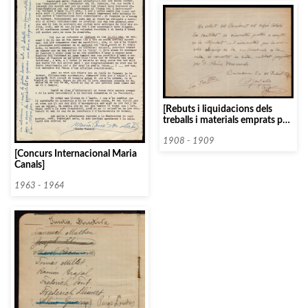
[Rebuts i liquidacions dels
treballs i materials emprats pel
col·laborador escultor Pablo
Gargallo Catalán, per a la
1908 - 1909
construcció del Palau de la
[Concurs Internacional Maria
Música Catalana]
Canals]
1963 - 1964