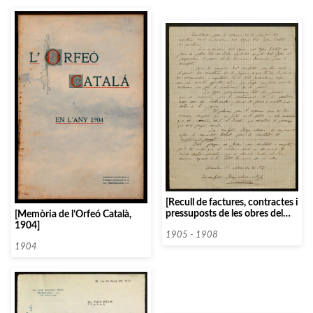
[Recull de factures, contractes i
pressuposts de les obres del
[Memòria de l’Orfeó Català,
Palau de la Música Catalana]
1904]
1905 - 1908
1904