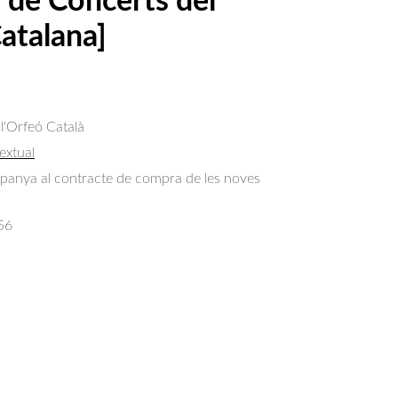
a de Concerts del
atalana]
 l'Orfeó Català
extual
panya al contracte de compra de les noves 
56