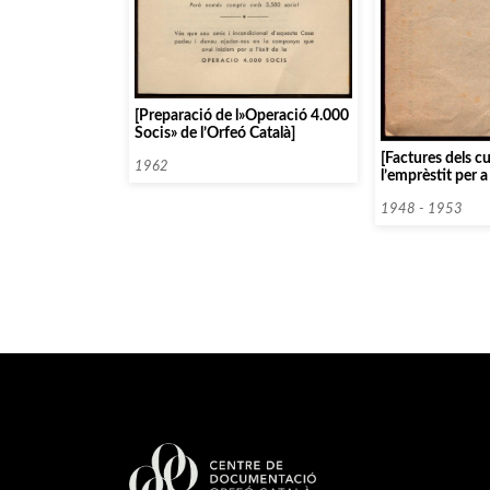
[Preparació de l»Operació 4.000
Socis» de l’Orfeó Català]
[Factures dels c
1962
l’emprèstit per a
del Palau de la 
1948 - 1953