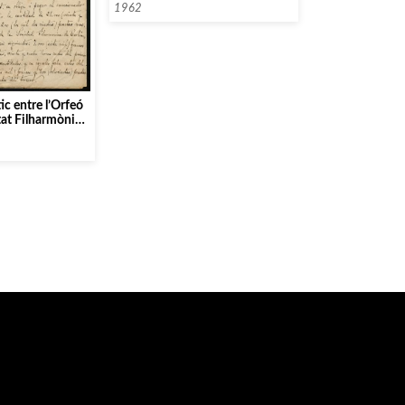
Pagès]
1962
ic entre l’Orfeó
etat Filharmònica
da per Richard