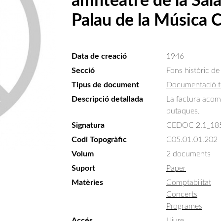
amfiteatre de la Sal
Palau de la Música C
Data de creació
1946
Secció
Fons històric de
Tipus de document
Documentació t
Descripció detallada
La factura acom
butaques.
Signatura
CEDOC 2.1_18
Codi Topogràfic
C05.01.01.202
Volum
2 documents
Suport
Paper
Matèries
Comptabilitat
Concerts
Programes
Accés
Lliure