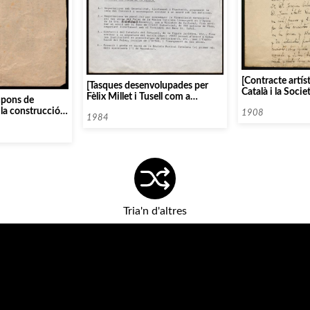
[Contracte artíst
[Tasques desenvolupades per
Català i la Soci
Fèlix Millet i Tusell com a
upons de
de Berlin dirigi
president de l’Orfeó Català i del
 la construcció
Strauss]
1908
Consorci del Palau]
1984
Música Catalana]
Tria'n d'altres