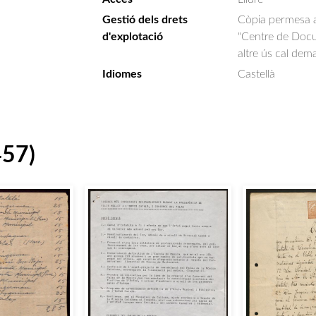
Gestió dels drets
Còpia permesa am
d'explotació
"Centre de Docum
altre ús cal dem
Idiomes
Castellà
457)