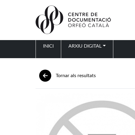
Vés al contingut
INICI
ARXIU DIGITAL
Navegació principal
Tornar als resultats