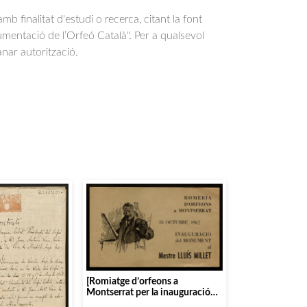
b finalitat d'estudi o recerca, citant la font
entació de l’Orfeó Català". Per a qualsevol
anar autorització.
[Romiatge d’orfeons a
Montserrat per la inauguració
del monument a Lluís Millet i